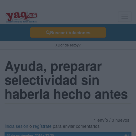
Toggl
navig
Buscar titulaciones
¿Dónde estoy?
Ayuda, preparar
selectividad sin
haberla hecho antes
1 envío / 0 nuevos
Inicia sesión
o
regístrate
para enviar comentarios
26 de noviembre, 2015 - 22:20
#1