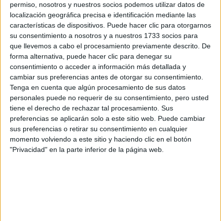
apuntes de 2º de bachillerato, conseguirme un empleo a
permiso, nosotros y nuestros socios podemos utilizar datos de
media jornada para poder pagarle a mis padres los gastos de
localización geográfica precisa e identificación mediante las
la FP y también para ahorrar para pagar las PAU y por lo
características de dispositivos. Puede hacer clic para otorgarnos
menos el primer años de universidad.
su consentimiento a nosotros y a nuestros 1733 socios para
De momento ya tengo todos los apuntes de historia, de
que llevemos a cabo el procesamiento previamente descrito. De
matemáticas, lengua e inglés, me faltaría física. Pero el
forma alternativa, puede hacer clic para denegar su
mayor problema, y el que de verdad es importante, además
consentimiento o acceder a información más detallada y
de arreglar mi desastre de vida, es prepárame por libre las
cambiar sus preferencias antes de otorgar su consentimiento.
PAU. Me acuerdo de las cosas prácticas como mates y
Tenga en cuenta que algún procesamiento de sus datos
físicas, aunque me cuesta a la hora de realizar los ejercicios,
personales puede no requerir de su consentimiento, pero usted
también de cosas de literatura e inglés. Me siento inferior al
tiene el derecho de rechazar tal procesamiento. Sus
resto de mis compañeros y una carga para mi familia.
preferencias se aplicarán solo a este sitio web. Puede cambiar
sus preferencias o retirar su consentimiento en cualquier
Les quería pedir consejo, ya que yo siempre he tenido
problemas para organizarme. Siempre le dedicaba mucho
momento volviendo a este sitio y haciendo clic en el botón
tiempo a estudiar las que más me costaban, que al final me
"Privacidad" en la parte inferior de la página web.
cargaba las que me resultaban más fáciles, ya que se me
consumía el tiempo en otras.
De verdad, si alguien responde o tan siquiera se ha parado a
leer este mensaje, de verdad, muchas gracias por su
tiempo.
Disculpen las molestias.