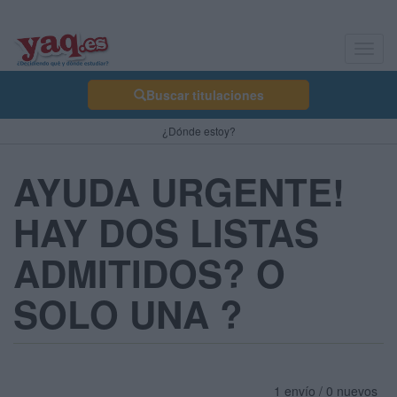
Toggl
navig
Buscar titulaciones
¿Dónde estoy?
AYUDA URGENTE!
HAY DOS LISTAS
ADMITIDOS? O
SOLO UNA ?
1 envío / 0 nuevos