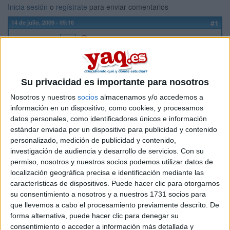
Inicia sesión
o
regístrate
para enviar comentarios
14 de julio, 2009 - 05:16
#1
FabixMdO
Desconectado
Hola, en la universidad de leon salgo como en cola de
numero 67 pero dice algo de que el 28 hay una segunda
lista!... no se si tengo que hacerme ya la idea de que tengo
Su privacidad es importante para nosotros
que presentar en septiembre o esperar a la supuesta lista 2?!
Nosotros y nuestros
socios
almacenamos y/o accedemos a
información en un dispositivo, como cookies, y procesamos
datos personales, como identificadores únicos e información
estándar enviada por un dispositivo para publicidad y contenido
dice q la nota de corte fue 7... pero el año pasado era 6.57.....
personalizado, medición de publicidad y contenido,
y yo saque 6.89.... tanto subio? o todavia no estan todos los
investigación de audiencia y desarrollo de servicios.
Con su
cupos!!
permiso, nosotros y nuestros socios podemos utilizar datos de
ayuda urgente al que sepa algo por favor... vivo en venezuela
localización geográfica precisa e identificación mediante las
y son muchas cosas en juego
características de dispositivos. Puede hacer clic para otorgarnos
su consentimiento a nosotros y a nuestros 1731 socios para
.•.^v[FabiX]v^.•.
que llevemos a cabo el procesamiento previamente descrito. De
forma alternativa, puede hacer clic para denegar su
Inicio
consentimiento o acceder a información más detallada y