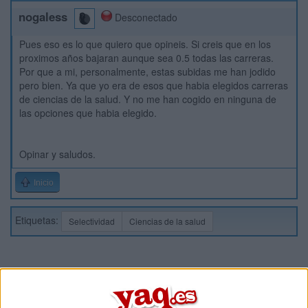
nogaless
Desconectado
Pues eso es lo que quiero que opineis. Si creis que en los
proximos años bajaran aunque sea 0.5 todas las carreras.
Por que a mi, personalmente, estas subidas me han jodido
pero bien. Ya que yo era de esos que habia elegidos carreras
de ciencias de la salud. Y no me han cogido en ninguna de
las opciones que habia elegido.
Opinar y saludos.
Inicio
Etiquetas:
Selectividad
Ciencias de la salud