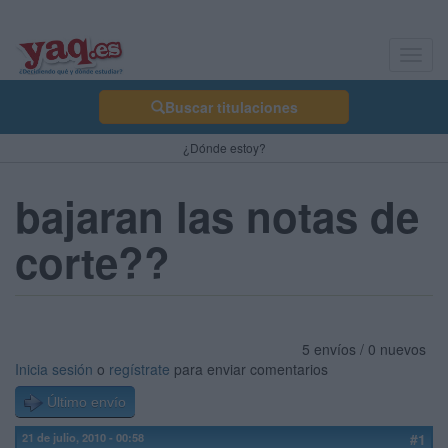
Toggl
navig
Buscar titulaciones
¿Dónde estoy?
bajaran las notas de
corte??
5 envíos / 0 nuevos
Inicia sesión
o
regístrate
para enviar comentarios
Último envío
21 de julio, 2010 - 00:58
#1