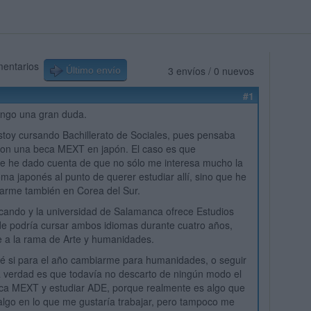
mentarios
3 envíos / 0 nuevos
Último envío
#1
engo una gran duda.
toy cursando Bachillerato de Sociales, pues pensaba
con una beca MEXT en japón. El caso es que
e he dado cuenta de que no sólo me interesa mucho la
ioma japonés al punto de querer estudiar allí, sino que he
jarme también en Corea del Sur.
cando y la universidad de Salamanca ofrece Estudios
de podría cursar ambos idiomas durante cuatro años,
e a la rama de Arte y humanidades.
é si para el año cambiarme para humanidades, o seguir
a verdad es que todavía no descarto de ningún modo el
eca MEXT y estudiar ADE, porque realmente es algo que
algo en lo que me gustaría trabajar, pero tampoco me