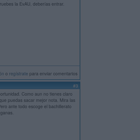
pruebes la EvAU, deberías entrar.
ión
o
regístrate
para enviar comentarios
#3
portunidad. Como aun no tienes claro
 que puedas sacar mejor nota. Mira las
ro ante todo escoge el bachillerato
 ganas.