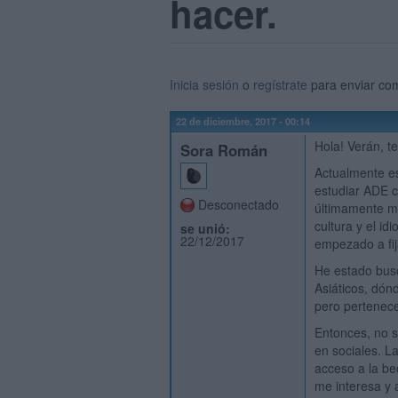
hacer.
Inicia sesión
o
regístrate
para enviar co
22 de diciembre, 2017 - 00:14
Hola! Verán, t
Sora Román
Actualmente es
estudiar ADE 
Desconectado
últimamente m
cultura y el id
se unió:
22/12/2017
empezado a fi
He estado bus
Asiáticos, dón
pero pertenec
Entonces, no s
en sociales. L
acceso a la b
me interesa y 