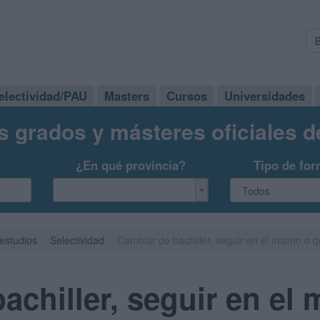
electividad/PAU
Masters
Cursos
Universidades
s grados y másteres oficiales 
¿En qué provincia?
Tipo de for
 estudios
Selectividad
Cambiar de bachiller, seguir en el mismo o q
achiller, seguir en el