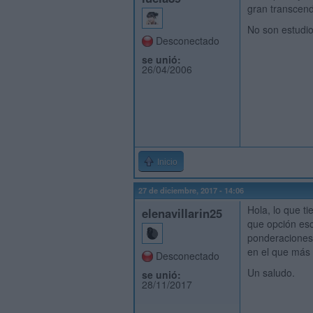
gran transcend
No son estudio
Desconectado
se unió:
26/04/2006
Inicio
27 de diciembre, 2017 - 14:06
Hola, lo que t
elenavillarin25
que opción esc
ponderaciones 
en el que más 
Desconectado
Un saludo.
se unió:
28/11/2017