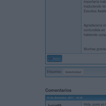
importaría tra
traduciendo te
Estudios Asiáti
Agradecería m
confundida en 
habiendo cursa
Muchas gracia
Inicio
Etiquetas:
Selectividad
Comentarios
22 de diciembre, 2017 - 18:25
Hola, pues yo 
lucia89