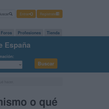
Buscar
Entrar
Regístrate
Foros
Profesiones
Tienda
de España
mación:
ué hacer.
 mismo o qué