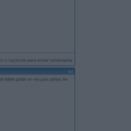
ión
o
regístrate
para enviar comentarios
#4
l doble grado en rey juan carlos, ke