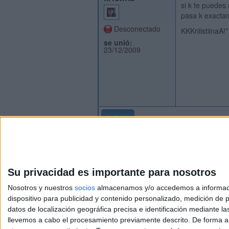
si k te puedes 
pasa k exactam
Desconectado
KKKriiistiinaA!*
se unió:
23/12/2009
Inicio
Su privacidad es importante para nosotros
Nosotros y nuestros
socios
almacenamos y/o accedemos a información
dispositivo para publicidad y contenido personalizado, medición de pu
Avis
datos de localización geográfica precisa e identificación mediante l
© 2003-2026
Compá
llevemos a cabo el procesamiento previamente descrito. De forma al