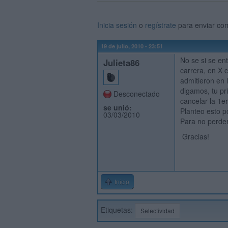
Inicia sesión
o
regístrate
para enviar co
19 de julio, 2010 - 23:51
No se si se en
Julieta86
carrera, en X 
admitieron en 
digamos, tu pr
Desconectado
cancelar la 1e
se unió:
Planteo esto po
03/03/2010
Para no perder
Gracias!
Inicio
Etiquetas:
Selectividad