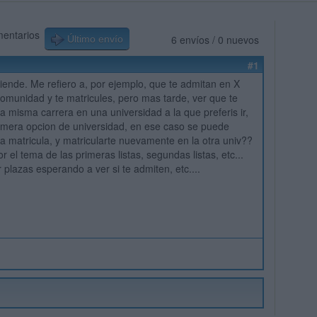
mentarios
6 envíos / 0 nuevos
Último envío
#1
tiende. Me refiero a, por ejemplo, que te admitan en X
comunidad y te matricules, pero mas tarde, ver que te
la misma carrera en una universidad a la que preferis ir,
imera opcion de universidad, en ese caso se puede
ra matricula, y matricularte nuevamente en la otra univ??
r el tema de las primeras listas, segundas listas, etc...
 plazas esperando a ver si te admiten, etc....