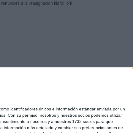
 renuncies a la reasignacion klaro! lo k
ión
o
regístrate
para enviar comentarios
mo identificadores únicos e información estándar enviada por un
ios.
Con su permiso, nosotros y nuestros socios podemos utilizar
okies
 consentimiento a nosotros y a nuestros 1733 socios para que
el. +34 91 593 2767
 a información más detallada y cambiar sus preferencias antes de