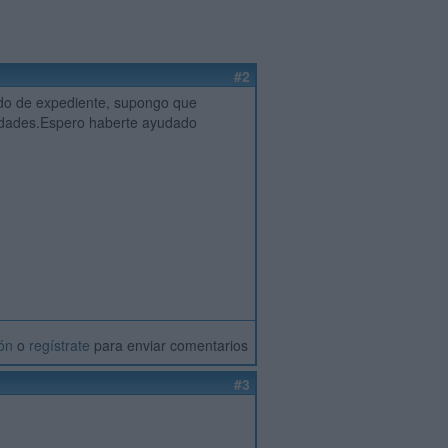
#2
lado de expediente, supongo que
rsidades.Espero haberte ayudado
ión
o
regístrate
para enviar comentarios
#3