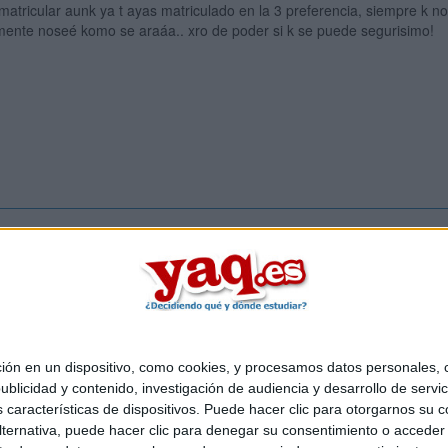
matricular aunk ya t ayas matriculado en la 3 preferencia, siempre k no
ente noseé komo se araáa.. xro de poder si k se puede segurisimo!
Inicia ses
 en un dispositivo, como cookies, y procesamos datos personales, co
Quiénes somos
|
Contactar
|
Anúnciate
blicidad y contenido, investigación de audiencia y desarrollo de servic
o legal
|
Politica de privacidad
|
Condiciones generales
|
Política de co
as características de dispositivos. Puede hacer clic para otorgarnos su
s Mediterráneo S.L.
- Diego de León 47 - 28006 Madrid [ESPAÑA] - T
ternativa, puede hacer clic para denegar su consentimiento o acceder