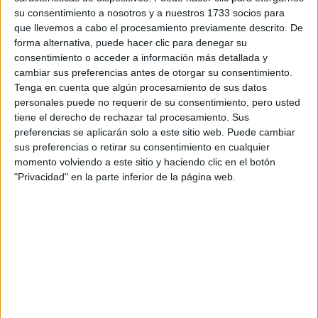
su consentimiento a nosotros y a nuestros 1733 socios para
que llevemos a cabo el procesamiento previamente descrito. De
forma alternativa, puede hacer clic para denegar su
consentimiento o acceder a información más detallada y
Estudios nombrados en este post
cambiar sus preferencias antes de otorgar su consentimiento.
Tenga en cuenta que algún procesamiento de sus datos
Estudiar Geografía
personales puede no requerir de su consentimiento, pero usted
Estudiar Geografía y Ordenación del Territorio
tiene el derecho de rechazar tal procesamiento. Sus
preferencias se aplicarán solo a este sitio web. Puede cambiar
sus preferencias o retirar su consentimiento en cualquier
momento volviendo a este sitio y haciendo clic en el botón
"Privacidad" en la parte inferior de la página web.
Comentarios
17 de enero, 2012 - 01:48
#2
estela293
Desconectado
el código de barras es tu identificación. es como cuando en
un exámen normbre para identificarte, pero aquí en vze de
nombres, lo que tienes e sun código de barras, esa es tu