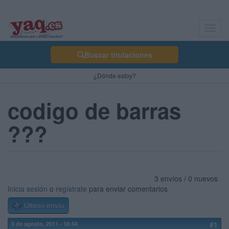
Toggl
navig
Buscar titulaciones
¿Dónde estoy?
codigo de barras
???
3 envíos / 0 nuevos
Inicia sesión
o
regístrate
para enviar comentarios
Último envío
5 de agosto, 2011 - 18:54
#1