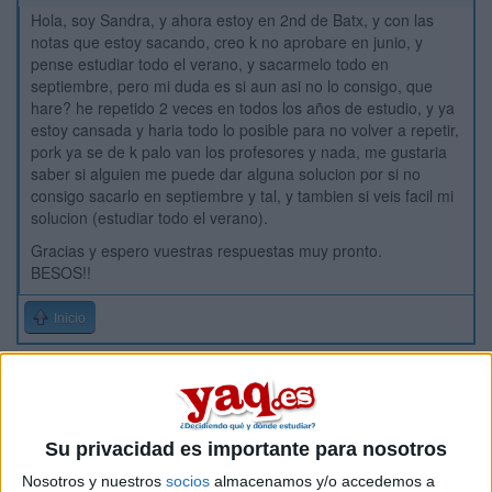
Hola, soy Sandra, y ahora estoy en 2nd de Batx, y con las
notas que estoy sacando, creo k no aprobare en junio, y
pense estudiar todo el verano, y sacarmelo todo en
septiembre, pero mi duda es si aun asi no lo consigo, que
hare? he repetido 2 veces en todos los años de estudio, y ya
estoy cansada y haria todo lo posible para no volver a repetir,
pork ya se de k palo van los profesores y nada, me gustaria
saber si alguien me puede dar alguna solucion por si no
consigo sacarlo en septiembre y tal, y tambien si veis facil mi
solucion (estudiar todo el verano).
Gracias y espero vuestras respuestas muy pronto.
BESOS!!
Inicio
Etiquetas:
Selectividad
Su privacidad es importante para nosotros
Nosotros y nuestros
socios
almacenamos y/o accedemos a