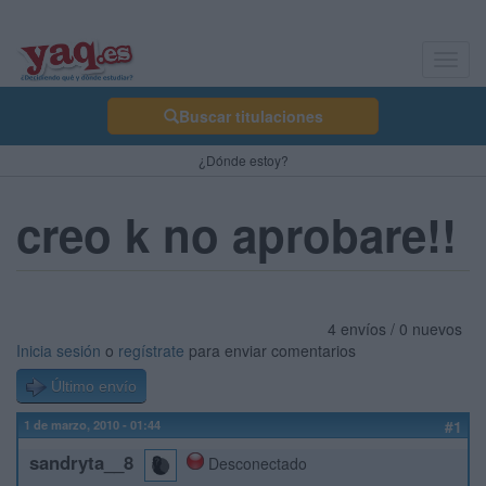
Toggl
navig
Buscar titulaciones
¿Dónde estoy?
creo k no aprobare!!
4 envíos / 0 nuevos
Inicia sesión
o
regístrate
para enviar comentarios
Último envío
1 de marzo, 2010 - 01:44
#1
sandryta__8
Desconectado