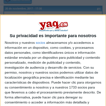
Último envío
20 de noviembre, 2017 - 17:35
#1
paulahrrd
Desconectado
Si ya he aprobado selectividad en la primera convocatoria,
¿cuántas veces me puedo presentar para subir la nota?
Su privacidad es importante para nosotros
Inicio
Nosotros y nuestros
socios
almacenamos y/o accedemos a
información en un dispositivo, como cookies, y procesamos
datos personales, como identificadores únicos e información
Etiquetas:
Selectividad
estándar enviada por un dispositivo para publicidad y contenido
personalizado, medición de publicidad y contenido,
investigación de audiencia y desarrollo de servicios.
Con su
permiso, nosotros y nuestros socios podemos utilizar datos de
localización geográfica precisa e identificación mediante las
características de dispositivos. Puede hacer clic para otorgarnos
su consentimiento a nosotros y a nuestros 1733 socios para
que llevemos a cabo el procesamiento previamente descrito. De
forma alternativa, puede hacer clic para denegar su
consentimiento o acceder a información más detallada y