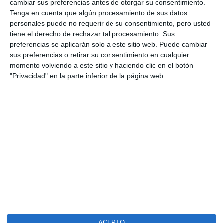
cambiar sus preferencias antes de otorgar su consentimiento.
Tenga en cuenta que algún procesamiento de sus datos
personales puede no requerir de su consentimiento, pero usted
tiene el derecho de rechazar tal procesamiento. Sus
preferencias se aplicarán solo a este sitio web. Puede cambiar
sus preferencias o retirar su consentimiento en cualquier
momento volviendo a este sitio y haciendo clic en el botón
"Privacidad" en la parte inferior de la página web.
Comentarios
1 de diciembre, 2017 - 14:43
#2
elenavillarin25
Desconectado
Hola. Si quieres subir nota puedes presentarte tantas veces
como quieras sin limitación de convocatoria.
Inicio
Inicia sesión
o
regístrate
para enviar comentarios
ACEPTO