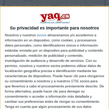
Hola. He sido estudiante de FPGS hasta Junio de 2019 y
quise acceder el año pasado ( 2019-2020) a la Universidad
pero no me fue posible por temas personales. Mis dudas:
¿qué pasos tengo que seguir para acceder? ¿Puedo acceder
Su privacidad es importante para nosotros
a la fase general o solo a la específica de la Evau? ¿que
plazos hay? ¿Que nota de Corte hay para Criminología? Y si
Nosotros y nuestros
socios
almacenamos y/o accedemos a
alguien tiene alguna opinión acerca de este grado me sería
información en un dispositivo, como cookies, y procesamos
de ayuda.
datos personales, como identificadores únicos e información
estándar enviada por un dispositivo para publicidad y contenido
personalizado, medición de publicidad y contenido,
Gracias de antemano.
investigación de audiencia y desarrollo de servicios.
Con su
permiso, nosotros y nuestros socios podemos utilizar datos de
Inicio
localización geográfica precisa e identificación mediante las
características de dispositivos. Puede hacer clic para otorgarnos
Etiquetas:
su consentimiento a nosotros y a nuestros 1731 socios para
Selectividad
que llevemos a cabo el procesamiento previamente descrito. De
forma alternativa, puede hacer clic para denegar su
consentimiento o acceder a información más detallada y
cambiar sus preferencias antes de otorgar su consentimiento.
Tenga en cuenta que algún procesamiento de sus datos