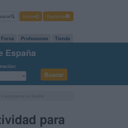
Buscar
Entrar
Regístrate
Foros
Profesiones
Tienda
de España
mación:
ra extranjeros en Madrid
ividad para