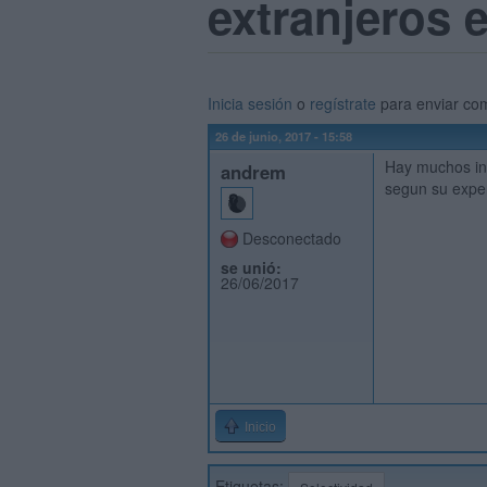
extranjeros 
Inicia sesión
o
regístrate
para enviar co
26 de junio, 2017 - 15:58
Hay muchos int
andrem
segun su expe
Desconectado
se unió:
26/06/2017
Inicio
Etiquetas: