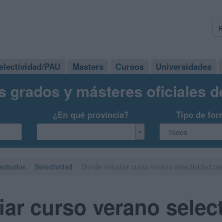
electividad/PAU
Masters
Cursos
Universidades
s grados y másteres oficiales 
¿En qué provincia?
Tipo de for
 estudios
Selectividad
Donde estudiar curso verano selectividad pa
ar curso verano select