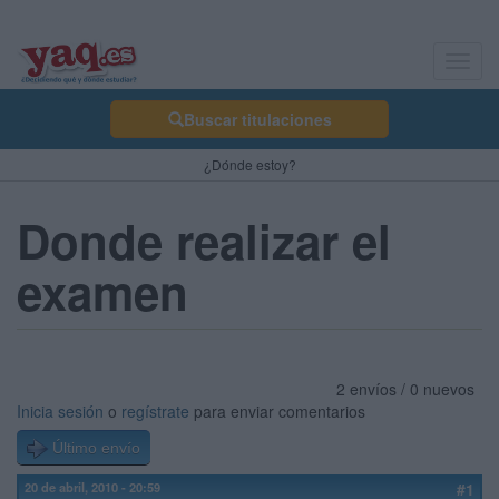
Toggl
navig
Buscar titulaciones
¿Dónde estoy?
Donde realizar el
examen
2 envíos / 0 nuevos
Inicia sesión
o
regístrate
para enviar comentarios
Último envío
20 de abril, 2010 - 20:59
#1