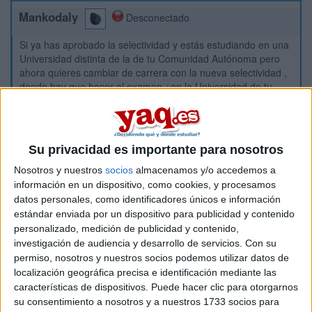
Mankodaly
Desconectado
Si ya has aprobado la selectividad y estás estudiando en una
Universidad distinta de la de tu Comunidad Autónoma pero
ahora quieres cambiar de carrera con la nueva selectividad ,
donde hay que hacer el examen ¿en la Universidad de tu
Com . autonoma que es en la que hiciste el bachiller o en la
que estas estudiando ahora ? Lo he preguntado y me dicen
cosas distintas
Gracias
Su privacidad es importante para nosotros
Mankodaly
Nosotros y nuestros
socios
almacenamos y/o accedemos a
información en un dispositivo, como cookies, y procesamos
Inicio
datos personales, como identificadores únicos e información
estándar enviada por un dispositivo para publicidad y contenido
personalizado, medición de publicidad y contenido,
Etiquetas:
Selectividad
investigación de audiencia y desarrollo de servicios.
Con su
permiso, nosotros y nuestros socios podemos utilizar datos de
localización geográfica precisa e identificación mediante las
características de dispositivos. Puede hacer clic para otorgarnos
su consentimiento a nosotros y a nuestros 1733 socios para