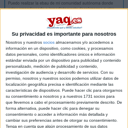
Puedo realizar la ebau de mi comunidad autónoma donde
estoy empadronado e inmediatamente desplazarme a otra
comunidad autónoma, empadronarme allí y realizar también
la ebau de esa comunidad? (Si no coinciden los días de
selectividad obviamente)
Su privacidad es importante para nosotros
Cuál es la antelación mínima necesaria para matricularse en
la ebau?
Nosotros y nuestros
socios
almacenamos y/o accedemos a
Puede generar algún conflicto el tener dos ebaus hechas el
información en un dispositivo, como cookies, y procesamos
mismo año?
datos personales, como identificadores únicos e información
estándar enviada por un dispositivo para publicidad y contenido
personalizado, medición de publicidad y contenido,
investigación de audiencia y desarrollo de servicios.
Con su
permiso, nosotros y nuestros socios podemos utilizar datos de
Inicio
localización geográfica precisa e identificación mediante las
características de dispositivos. Puede hacer clic para otorgarnos
su consentimiento a nosotros y a nuestros 1731 socios para
Etiquetas:
Selectividad
que llevemos a cabo el procesamiento previamente descrito. De
forma alternativa, puede hacer clic para denegar su
consentimiento o acceder a información más detallada y
cambiar sus preferencias antes de otorgar su consentimiento.
Tenga en cuenta que algún procesamiento de sus datos