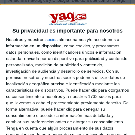
Anatomía Patológica y Citología. Debido a que como no llego
a la nota suficiente para entrar en el Grado de Enfermería,
tengo que buscar esta alternativa. Alguien podría decirme si
piden nota para entrar en un ciclo superior y si saben más o
menos cual es la nota que piden.
Su privacidad es importante para nosotros
Saludos :D
Nosotros y nuestros
socios
almacenamos y/o accedemos a
información en un dispositivo, como cookies, y procesamos
Inicio
datos personales, como identificadores únicos e información
estándar enviada por un dispositivo para publicidad y contenido
Etiquetas:
Selectividad
Enfermería
personalizado, medición de publicidad y contenido,
investigación de audiencia y desarrollo de servicios.
Con su
permiso, nosotros y nuestros socios podemos utilizar datos de
localización geográfica precisa e identificación mediante las
características de dispositivos. Puede hacer clic para otorgarnos
su consentimiento a nosotros y a nuestros 1733 socios para
que llevemos a cabo el procesamiento previamente descrito. De
forma alternativa, puede hacer clic para denegar su
consentimiento o acceder a información más detallada y
cambiar sus preferencias antes de otorgar su consentimiento.
Tenga en cuenta que algún procesamiento de sus datos
personales puede no requerir de su consentimiento, pero usted