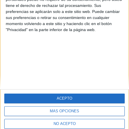
tiene el derecho de rechazar tal procesamiento. Sus
preferencias se aplicarán solo a este sitio web. Puede cambiar
sus preferencias o retirar su consentimiento en cualquier
momento volviendo a este sitio y haciendo clic en el botón
"Privacidad" en la parte inferior de la página web.
Estudios nombrados en este post
Estudiar Enfermería
ACEPTO
MÁS OPCIONES
Quiénes somos
|
Contactar
|
Anúnciate
Aviso legal
|
Politica de privacidad
|
Condiciones generales
|
Política
NO ACEPTO
de cookies