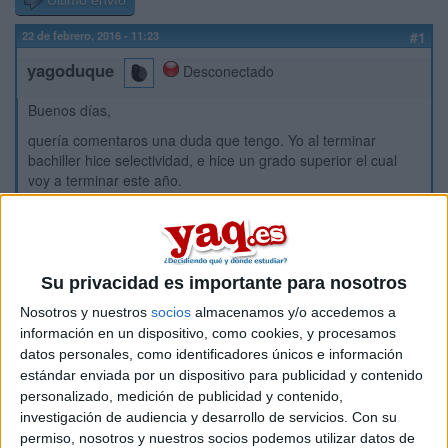
Último envío
22 de febrero, 2016 - 11:23
#1
yagoduque
Desconectado
Buenos días,
quería comentaros una duda que tengo. Yo al terminar
bachiller hice selectividad, e hice un grado superior el cual
voy a terminar este año.
El curso que viene quiero entrar a una carrera universitaria y
me surge la duda de cómo irá lo de la nota de corte con mi
nota.
Ya que no sé cómo va el tema de la nota de corte para entrar
Su privacidad es importante para nosotros
en el grado superior, si me tengo que volver a examinar de la
Nosotros y nuestros
socios
almacenamos y/o accedemos a
parte específica o cómo. O si no hace falta que me presente
información en un dispositivo, como cookies, y procesamos
a nada y haga la preinscripción directamente.
datos personales, como identificadores únicos e información
La nota media de mi grado superior es de un 8.5 - 9.
estándar enviada por un dispositivo para publicidad y contenido
personalizado, medición de publicidad y contenido,
Y la nota de corte del año pasado de la carrera donde quiero
investigación de audiencia y desarrollo de servicios.
Con su
entrar es de un 6-7.
permiso, nosotros y nuestros socios podemos utilizar datos de