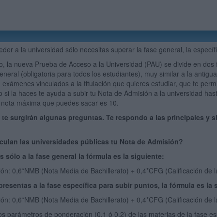
der a la universidad sólo necesitas superar la fase general, la específ
, la nueva Prueba de Acceso a la Universidad (PAU) se divide en dos 
eneral (obligatoria para todos los estudiantes), muy similar a la antigu
 exámenes vinculados a la titulación que quieres estudiar, que te permi
o si la haces te ayuda a subir tu Nota de Admisión a la universidad has
la nota máxima que puedes sacar es 10.
te surgirán algunas preguntas. Te respondo a las principales y s
ulan las universidades públicas tu Nota de Admisión?
s sólo a la fase general la fórmula es la siguiente:
ón: 0,6*NMB (Nota Media de Bachillerato) + 0,4*CFG (Calificación de 
presentas a la fase específica para subir puntos, la fórmula es la 
ón: 0,6*NMB (Nota Media de Bachillerato) + 0,4*CFG (Calificación de
os parámetros de ponderación (0,1 ó 0,2) de las materias de la fase e