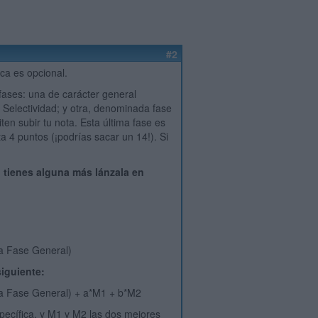
#2
ica es opcional.
fases: una de carácter general
a Selectividad; y otra, denominada fase
ten subir tu nota. Esta última fase es
ta 4 puntos (¡podrías sacar un 14!). Si
i tienes alguna más lánzala en
la Fase General)
siguiente:
 la Fase General) + a*M1 + b*M2
specífica, y M1 y M2 las dos mejores