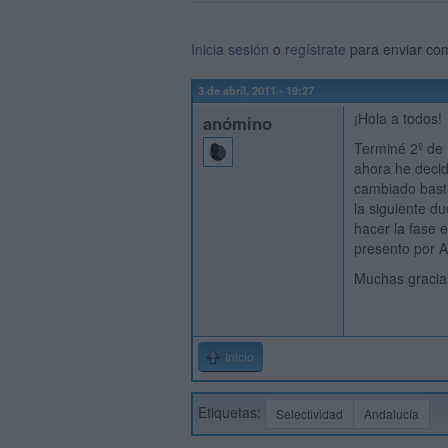
Inicia sesión
o
regístrate
para enviar co
3 de abril, 2011 - 19:27
¡Hola a todos!
anómino
Terminé 2º de B
ahora he decid
cambiado basta
la siguiente du
hacer la fase 
presento por A
Muchas gracia
Inicio
Etiquetas:
Selectividad
Andalucía