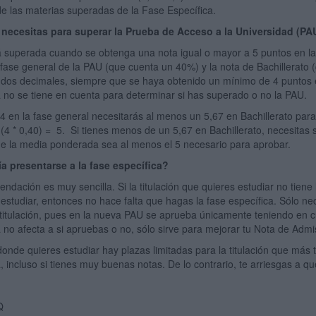
 de las materias superadas de la Fase Específica.
necesitas para superar la Prueba de Acceso a la Universidad (PA
 superada cuando se obtenga una nota igual o mayor a 5 puntos en la 
 fase general de la PAU (que cuenta un 40%) y la nota de Bachillerato
dos decimales, siempre que se haya obtenido un mínimo de 4 puntos en 
a no se tiene en cuenta para determinar si has superado o no la PAU.
 4 en la fase general necesitarás al menos un 5,67 en Bachillerato para 
+ (4 * 0,40) = 5. Si tienes menos de un 5,67 en Bachillerato, necesitas
e la media ponderada sea al menos el 5 necesario para aprobar.
a presentarse a la fase específica?
dación es muy sencilla. Si la titulación que quieres estudiar no tiene 
estudiar, entonces no hace falta que hagas la fase específica. Sólo ne
 titulación, pues en la nueva PAU se aprueba únicamente teniendo en cu
a no afecta a si apruebas o no, sólo sirve para mejorar tu Nota de Adm
donde quieres estudiar hay plazas limitadas para la titulación que más 
, incluso si tienes muy buenas notas. De lo contrario, te arriesgas a q
Q