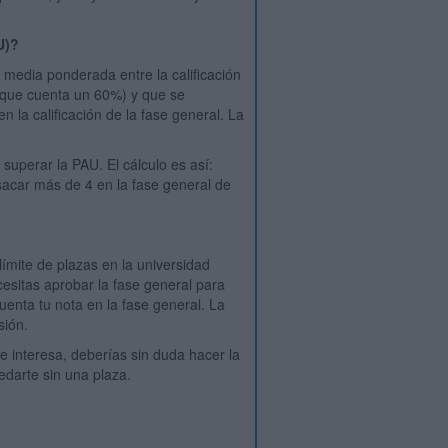
U)?
media ponderada entre la calificación
 (que cuenta un 60%) y que se
la calificación de la fase general. La
superar la PAU. El cálculo es así:
 sacar más de 4 en la fase general de
límite de plazas en la universidad
cesitas aprobar la fase general para
enta tu nota en la fase general. La
isión.
te interesa, deberías sin duda hacer la
uedarte sin una plaza.