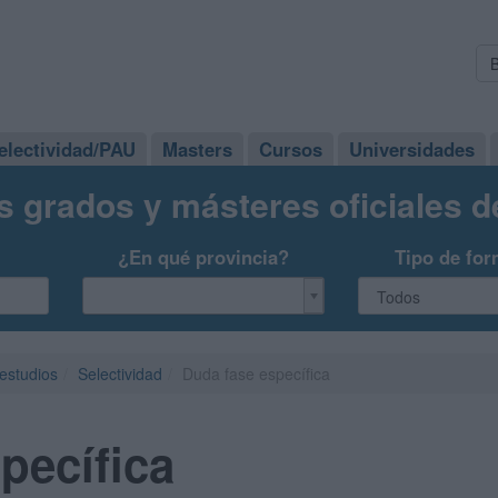
electividad/PAU
Masters
Cursos
Universidades
s grados y másteres oficiales 
¿En qué provincia?
Tipo de for
 estudios
Selectividad
Duda fase específica
pecífica