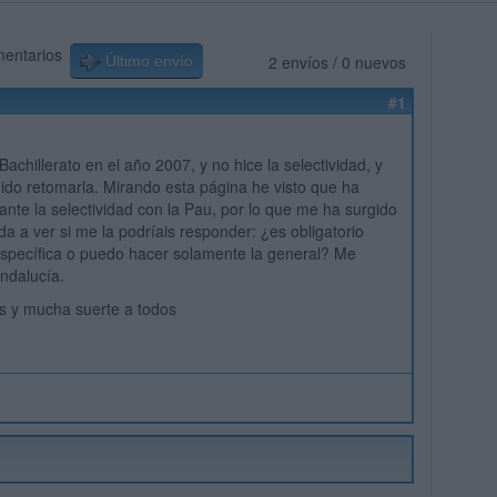
mentarios
2 envíos / 0 nuevos
Último envío
#1
achillerato en el año 2007, y no hice la selectividad, y
ido retomarla. Mirando esta página he visto que ha
nte la selectividad con la Pau, por lo que me ha surgido
da a ver si me la podríais responder: ¿es obligatorio
específica o puedo hacer solamente la general? Me
ndalucía.
s y mucha suerte a todos