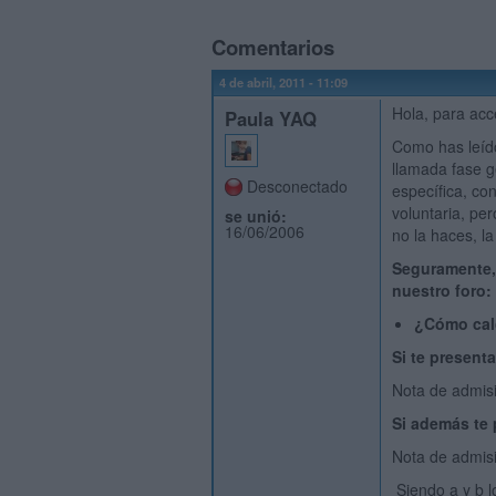
Comentarios
4 de abril, 2011 - 11:09
Hola, para acce
Paula YAQ
Como has leído
llamada fase g
Desconectado
específica, con
voluntaria, per
se unió:
16/06/2006
no la haces, 
Seguramente, 
nuestro foro:
¿Cómo calc
Si te presenta
Nota de admisi
Si además te 
Nota de admisi
Siendo a y b l