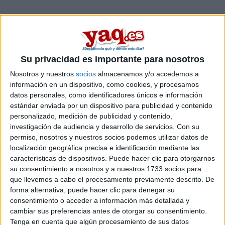
Su privacidad es importante para nosotros
Nosotros y nuestros
socios
almacenamos y/o accedemos a
información en un dispositivo, como cookies, y procesamos
datos personales, como identificadores únicos e información
estándar enviada por un dispositivo para publicidad y contenido
personalizado, medición de publicidad y contenido,
Comentarios
investigación de audiencia y desarrollo de servicios.
Con su
permiso, nosotros y nuestros socios podemos utilizar datos de
27 de junio, 2019 - 16:40
#2
localización geográfica precisa e identificación mediante las
chef
Desconectado
características de dispositivos. Puede hacer clic para otorgarnos
su consentimiento a nosotros y a nuestros 1733 socios para
Hola María! Yo no te lo recomendaría, el año pasado, cuando
que llevemos a cabo el procesamiento previamente descrito. De
yo me presenté, pillaron a unos copiando y el disgusto que se
forma alternativa, puede hacer clic para denegar su
llevaron creo que no les mereció nada la pena.
consentimiento o acceder a información más detallada y
cambiar sus preferencias antes de otorgar su consentimiento.
Aprovecha el tiempo que te queda y mucho ánimo!
Tenga en cuenta que algún procesamiento de sus datos