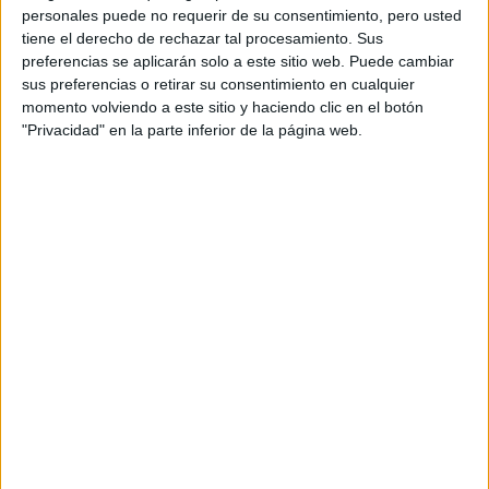
personales puede no requerir de su consentimiento, pero usted
Inicio
Inicia sesión
o
regístrate
para enviar comentarios
tiene el derecho de rechazar tal procesamiento. Sus
preferencias se aplicarán solo a este sitio web. Puede cambiar
27 de junio, 2019 - 16:49
(Responder a #2)
#3
sus preferencias o retirar su consentimiento en cualquier
maria2508025
Desconectado
momento volviendo a este sitio y haciendo clic en el botón
"Privacidad" en la parte inferior de la página web.
Hola Chef! Gracias por responder, y sabes si copiaron
cambiándose únicamente también pegatinas? Es por ayudar
a un amigo y hacer el examen cada uno en su respectiva
facultad con su respectivo DNI pero con las pegatinas del
otro...
Inicio
Inicia sesión
o
regístrate
para enviar comentarios
27 de junio, 2019 - 16:52
(Responder a #3)
#4
chef
Desconectado
Pues ni idea, pero yo no me la jugaría...
Inicio
Inicia sesión
o
regístrate
para enviar comentarios