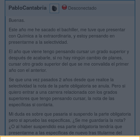
PabloCantabria
Desconectado
Buenas.
Este año me he sacado el bachiller, me tuve que presentar
con Química a la extraordinaria, y estoy pensando en
presentarme a la selectividad.
El año que viene tengo pensando cursar un grado superior y
después de acabarle, si no hay ningún cambio de planes,
cursar otro grado superior del que se me convalida el primer
año con el anterior.
Se que una vez pasados 2 años desde que realice la
selectividad la nota de la parte obligatoria se anula. Pero si
quiero entrar a una carrera relacionada con los grados
superiores que tengo pensando cursar, la nota de las
específicas si contaria.
Mi duda es sobre que pasaria si suspendo la parte obligatoria
pero si apruebo las especificas, ¿Se me guardaría la nota?
¿O al haber suspendido esa parte obligatoria tendría que
presentarme a las especificas de nuevo tras titularme del
grado superior?