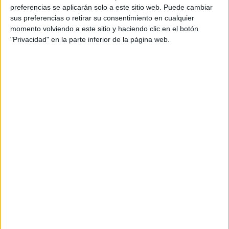
preferencias se aplicarán solo a este sitio web. Puede cambiar
sus preferencias o retirar su consentimiento en cualquier
momento volviendo a este sitio y haciendo clic en el botón
"Privacidad" en la parte inferior de la página web.
Comentarios
28 de junio, 2023 - 12:17
#2
Evaa003
Desconectado
Buenas!
Te comento desde mi experiencia (que hice la evau despues
de bach y luego estudie un grado superior e hice de nuevo
biologia).
En primer lugar, si no he entendido mal, te refieres a
suspender la fase obligatoria de la evau (cosa que para