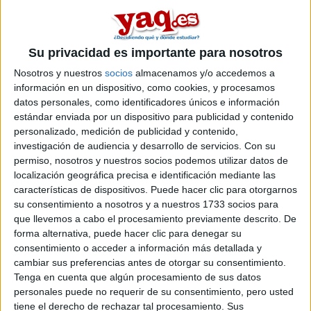
De todos modos esto es un supuesto ya que me veo lo
suficiente preparado como para pasar la prueba.
Su privacidad es importante para nosotros
Bueno, hasta aquí el hilo. Espero haberme hecho entender y
agradecería que alguien me lo explicase.
Nosotros y nuestros
socios
almacenamos y/o accedemos a
información en un dispositivo, como cookies, y procesamos
Inicio
datos personales, como identificadores únicos e información
estándar enviada por un dispositivo para publicidad y contenido
personalizado, medición de publicidad y contenido,
Etiquetas:
Selectividad
investigación de audiencia y desarrollo de servicios.
Con su
permiso, nosotros y nuestros socios podemos utilizar datos de
localización geográfica precisa e identificación mediante las
características de dispositivos. Puede hacer clic para otorgarnos
su consentimiento a nosotros y a nuestros 1733 socios para
que llevemos a cabo el procesamiento previamente descrito. De
forma alternativa, puede hacer clic para denegar su
consentimiento o acceder a información más detallada y
cambiar sus preferencias antes de otorgar su consentimiento.
Tenga en cuenta que algún procesamiento de sus datos
personales puede no requerir de su consentimiento, pero usted
tiene el derecho de rechazar tal procesamiento. Sus