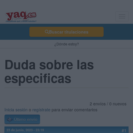
Toggl
navig
Buscar titulaciones
¿Dónde estoy?
Duda sobre las
especificas
2 envíos / 0 nuevos
Inicia sesión
o
regístrate
para enviar comentarios
Último envío
23 de junio, 2023 - 23:19
#1