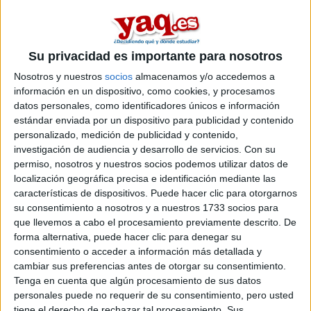
Estudiar Enfermería
Su privacidad es importante para nosotros
Nosotros y nuestros
socios
almacenamos y/o accedemos a
información en un dispositivo, como cookies, y procesamos
Comentarios
datos personales, como identificadores únicos e información
estándar enviada por un dispositivo para publicidad y contenido
29 de junio, 2011 - 16:06
#2
personalizado, medición de publicidad y contenido,
Paula YAQ
Desconectado
investigación de audiencia y desarrollo de servicios.
Con su
permiso, nosotros y nuestros socios podemos utilizar datos de
Hola Andrea,
localización geográfica precisa e identificación mediante las
características de dispositivos. Puede hacer clic para otorgarnos
La opción que planteas de comenzar
Biología
y pasarte el
su consentimiento a nosotros y a nuestros 1733 socios para
próximo curso a
Enfermería
es factible, pero no sencillo. ¿Por
que llevemos a cabo el procesamiento previamente descrito. De
qué? Al año siguiente, en las universidades públicas vuelven
forma alternativa, puede hacer clic para denegar su
a tener en cuenta tu nota de acceso a la universidad para el
consentimiento o acceder a información más detallada y
grado que quieres cursar. Y si este año no lo has conseguido,
es muy recomendable que te presentes a la fase específica
cambiar sus preferencias antes de otorgar su consentimiento.
para mejorar tus opciones, aunque sea de cara al próximo
Tenga en cuenta que algún procesamiento de sus datos
curso.
personales puede no requerir de su consentimiento, pero usted
tiene el derecho de rechazar tal procesamiento. Sus