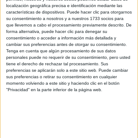
preinscripcion en las universidades.
localización geográfica precisa e identificación mediante las
Por último quería saber que tan complicado es que
características de dispositivos. Puede hacer clic para otorgarnos
convaliden asignaturas. Mi objetivo sería entrar en la
su consentimiento a nosotros y a nuestros 1733 socios para
universidad complutense en biología, sin embargo, he visto
que llevemos a cabo el procesamiento previamente descrito. De
que ciencias ambientales tiene asignaturas muy similares el
forma alternativa, puede hacer clic para denegar su
primer año, y tiene una nota de corte de 5. ¿De ciencias
consentimiento o acceder a información más detallada y
ambientales a biología se convalidarían las mayoria de
cambiar sus preferencias antes de otorgar su consentimiento.
asignaturas? ¿Si consigo entrar en biología, pero en otra
Tenga en cuenta que algún procesamiento de sus datos
universidad, sería muy complicado cambiarse para el
personales puede no requerir de su consentimiento, pero usted
segundo curso a la complutense? ¿Habitualmente convalidan
tiene el derecho de rechazar tal procesamiento. Sus
la mayoría de asignaturas si el cambio solo es de universidad
preferencias se aplicarán solo a este sitio web. Puede cambiar
y no de carrera?
sus preferencias o retirar su consentimiento en cualquier
Muchas gracias de antemano.
momento volviendo a este sitio y haciendo clic en el botón
"Privacidad" en la parte inferior de la página web.
Inicio
Etiquetas:
Selectividad
Biología
Ciencias Ambientales