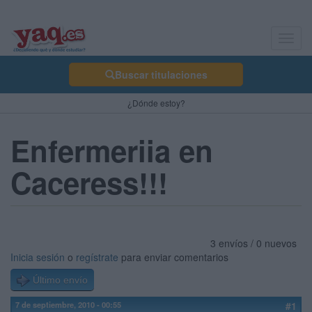
Toggl
navig
Buscar titulaciones
¿Dónde estoy?
Enfermeriia en
Caceress!!!
3 envíos / 0 nuevos
Inicia sesión
o
regístrate
para enviar comentarios
Último envío
7 de septiembre, 2010 - 00:55
#1