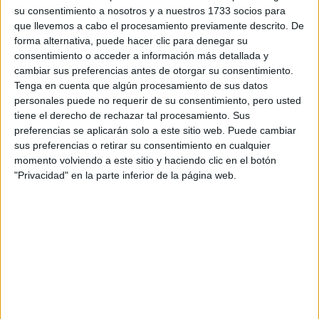
su consentimiento a nosotros y a nuestros 1733 socios para
que llevemos a cabo el procesamiento previamente descrito. De
forma alternativa, puede hacer clic para denegar su
consentimiento o acceder a información más detallada y
cambiar sus preferencias antes de otorgar su consentimiento.
Tenga en cuenta que algún procesamiento de sus datos
Estudios nombrados en este post
personales puede no requerir de su consentimiento, pero usted
tiene el derecho de rechazar tal procesamiento. Sus
Estudiar Enfermería
preferencias se aplicarán solo a este sitio web. Puede cambiar
sus preferencias o retirar su consentimiento en cualquier
momento volviendo a este sitio y haciendo clic en el botón
"Privacidad" en la parte inferior de la página web.
Comentarios
7 de septiembre, 2010 - 01:09
#2
albacete
Desconectado
ola me pueds dcir la pagina dnd te sale la nota de admision k
piden para magisterio en caceres??