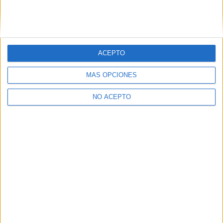
5 de julio, 2020 - 19:20
#2
Martin9
Desconectado
Características y apoyos sociales y una pequeña intro para
quedar bn
ACEPTO
Inicio
Inicia sesión
o
regístrate
para enviar comentarios
MÁS OPCIONES
NO ACEPTO
Quiénes somos
|
Contactar
|
Anúnciate
Aviso legal
|
Politica de privacidad
|
Condiciones generales
|
Política
de cookies
© 2003-2026
Compás Mediterráneo S.L.
- Diego de León 47 - 28006
Madrid [ESPAÑA] - Tel. +34 91 593 2767