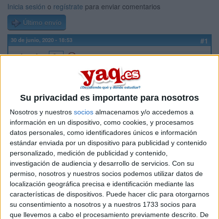
Inicia sesión
o
regístrate
para enviar comentarios
Último envío
30 de junio, 2020 - 18:53
#1
mlpzzhr
Desconectado
Buenas tardes, este año me presento a Selectividad en
Andalucía.
Su privacidad es importante para nosotros
Mi duda es que si en el examen de Historia de España
preguntas sobre la
Dictadura Franquista: caraterísticas y
Nosotros y nuestros
socios
almacenamos y/o accedemos a
apoyos sociales
, ¿hay que hablar solo de las características
información en un dispositivo, como cookies, y procesamos
y los apoyos sociales o de toda la Dictadura?
datos personales, como identificadores únicos e información
estándar enviada por un dispositivo para publicidad y contenido
Un saludo y gracias de antemano!
personalizado, medición de publicidad y contenido,
investigación de audiencia y desarrollo de servicios.
Con su
Inicio
permiso, nosotros y nuestros socios podemos utilizar datos de
localización geográfica precisa e identificación mediante las
Etiquetas:
Selectividad
características de dispositivos. Puede hacer clic para otorgarnos
su consentimiento a nosotros y a nuestros 1733 socios para
que llevemos a cabo el procesamiento previamente descrito. De