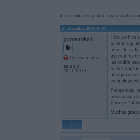
Inicia sesión
o
regístrate
para enviar co
24 de octubre, 2019 - 04:03
Hola, yo hice 
gunnerskale
tomé el siguie
admitida en la
asignaturas de
Desconectado
las podría usa
se unió:
a los 3 años en
22/10/2019
año que viene 
comunidades
Por ejemplo: y
me caducan las
Pero en Catal
Muchas gracia
Inicio