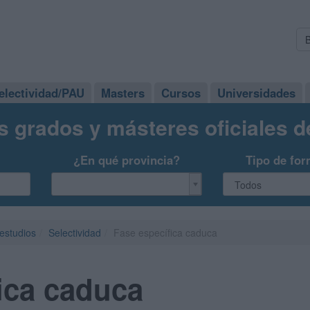
electividad/PAU
Masters
Cursos
Universidades
s grados y másteres oficiales 
¿En qué provincia?
Tipo de for
 estudios
Selectividad
Fase específica caduca
ica caduca