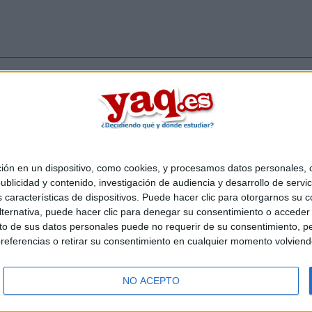
Inicia ses
 en un dispositivo, como cookies, y procesamos datos personales, co
Quiénes somos
|
Contactar
|
Anúnciate
blicidad y contenido, investigación de audiencia y desarrollo de servic
o legal
|
Politica de privacidad
|
Condiciones generales
|
Política de co
as características de dispositivos. Puede hacer clic para otorgarnos su
s Mediterráneo S.L.
- Diego de León 47 - 28006 Madrid [ESPAÑA] - T
ternativa, puede hacer clic para denegar su consentimiento o acceder
 de sus datos personales puede no requerir de su consentimiento, per
referencias o retirar su consentimiento en cualquier momento volviendo 
NO ACEPTO