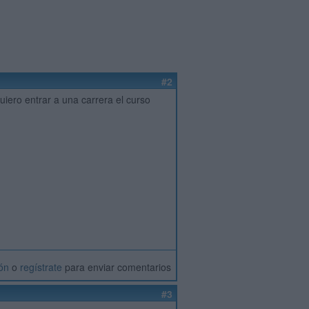
#2
ero entrar a una carrera el curso
ión
o
regístrate
para enviar comentarios
#3