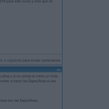
2018 para este curso y creo que en
ión
o
regístrate
para enviar comentarios
#4
años y si no entras te mires un Ciclo
olver a hacer las Específicas si ves
rsos con las Específicas.