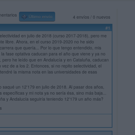
mentarios
4 envíos / 0 nuevos
Último envío
#1
selectividad en julio de 2018 (curso 2017-2018), pero me
nte libre. Ahora, en el curso 2019-2020 no he sido
 carrera que quería... Por lo que tengo entendido, mis
 la fase optativa caducan para el año que viene y ya no
r, pero he leído que en Andalucía y en Cataluña, caducan
 vez de a los 2. Entonces, si no repito selectividad, el
tendré la misma nota en las universidades de esas
?
o saqué un 12'179 en julio de 2018. Al pasar dos años,
 específicas y mi nota ya no sería ésa, sino más baja...
uña y Andalucía seguiría teniendo 12'179 un año más?
s