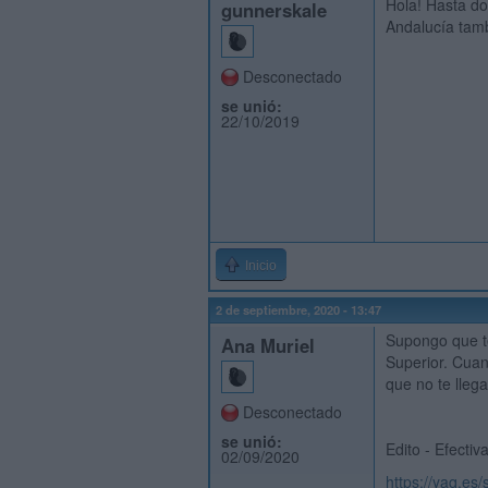
Hola! Hasta do
gunnerskale
Andalucía tam
Desconectado
se unió:
22/10/2019
Inicio
2 de septiembre, 2020 - 13:47
Supongo que te
Ana Muriel
Superior. Cuan
que no te lleg
Desconectado
se unió:
Edito - Efecti
02/09/2020
https://yaq.es/