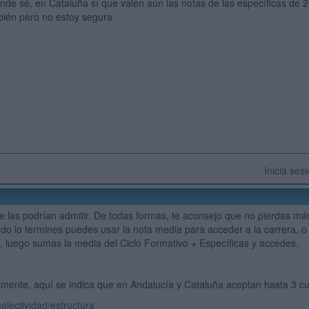
nde sé, en Cataluña sí que valen aún las notas de las específicas de 
bién pero no estoy segura
Inicia ses
 las podrían admitir. De todas formas, te aconsejo que no pierdas más 
do lo termines puedes usar la nota media para acceder a la carrera, o v
a, luego sumas la media del Ciclo Formativo + Específicas y accedes.
vamente, aquí se indica que en Andalucía y Cataluña aceptan hasta 3 cu
selectividad/estructura