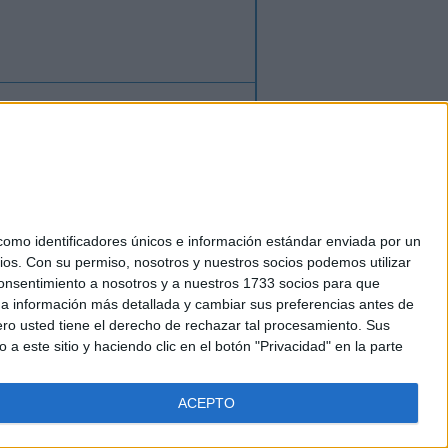
ión
o
regístrate
para enviar comentarios
mo identificadores únicos e información estándar enviada por un
ios.
Con su permiso, nosotros y nuestros socios podemos utilizar
okies
 consentimiento a nosotros y a nuestros 1733 socios para que
el. +34 91 593 2767
 a información más detallada y cambiar sus preferencias antes de
o usted tiene el derecho de rechazar tal procesamiento. Sus
a este sitio y haciendo clic en el botón "Privacidad" en la parte
ACEPTO