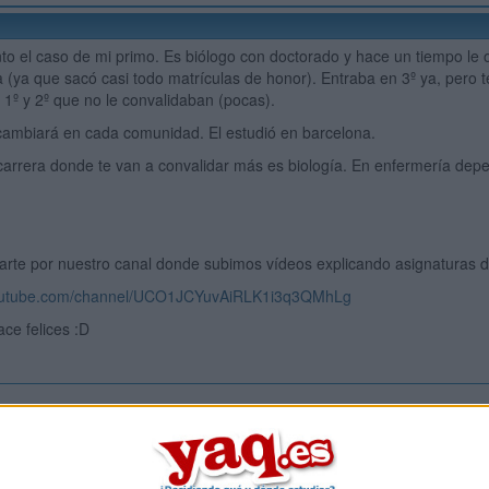
to el caso de mi primo. Es biólogo con doctorado y hace un tiempo le o
 (ya que sacó casi todo matrículas de honor). Entraba en 3º ya, pero
 1º y 2º que no le convalidaban (pocas).
ambiará en cada comunidad. El estudió en barcelona.
carrera donde te van a convalidar más es biología. En enfermería dep
arte por nuestro canal donde subimos vídeos explicando asignaturas d
youtube.com/channel/UCO1JCYuvAiRLK1i3q3QMhLg
ace felices :D
Inicia ses