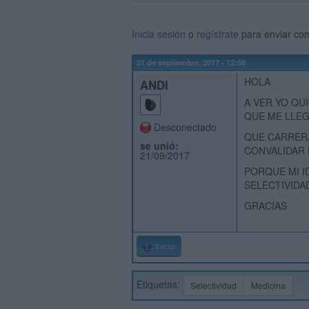
Inicia sesión
o
regístrate
para enviar co
21 de septiembre, 2017 - 12:58
HOLA
ANDI
A VER YO QU
QUE ME LLE
Desconectado
QUE CARRERA
se unió:
CONVALIDAR 
21/09/2017
PORQUE MI I
SELECTIVIDAD
GRACIAS
Inicio
Etiquetas:
Selectividad
Medicina