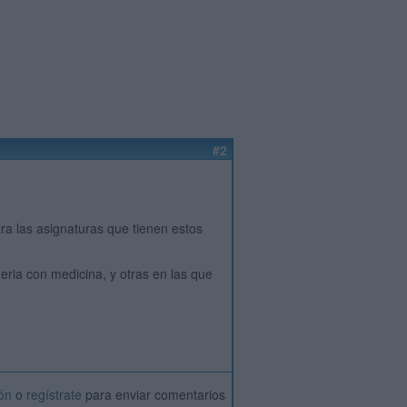
#2
ara las asignaturas que tienen estos
ria con medicina, y otras en las que
ión
o
regístrate
para enviar comentarios