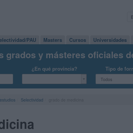
electividad/PAU
Masters
Cursos
Universidades
s grados y másteres oficiales 
¿En qué provincia?
Tipo de for
 estudios
Selectividad
grado de medicina
dicina