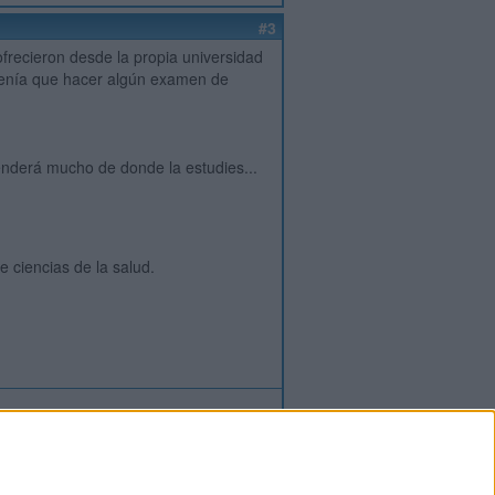
#3
frecieron desde la propia universidad
 tenía que hacer algún examen de
enderá mucho de donde la estudies...
e ciencias de la salud.
ión
o
regístrate
para enviar comentarios