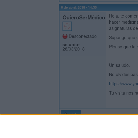
6 de abril, 2018 - 14:35
Hola, te comen
QuieroSerMédico
hacer medicina
asignaturas de
Desconectado
Supongo que c
se unió:
Pienso que la 
28/03/2018
Un saludo.
No olvides pas
https://www.
Tu visita nos h
Inicio