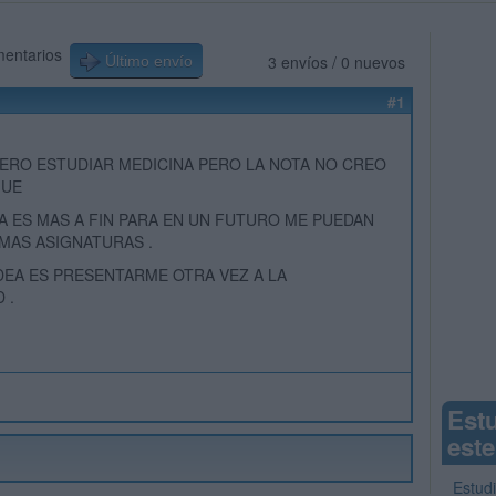
mentarios
3 envíos / 0 nuevos
Último envío
#1
IERO ESTUDIAR MEDICINA PERO LA NOTA NO CREO
GUE
 ES MAS A FIN PARA EN UN FUTURO ME PUEDAN
MAS ASIGNATURAS .
DEA ES PRESENTARME OTRA VEZ A LA
 .
Est
este
Estud