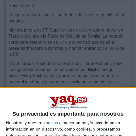
Hola a todos!
Tengo una duda a ver si me podeis dar vuestra opinión y me
ayudais.
Mi nota media de FP Superior es de 8,08 y quiero entrar en
Trabajo Social en la Pablo de Olavide en Sevilla. La nota de
corte para este año es de 7,16 y la verdad que no sé si
presentarme para subir nota o intentar entrar con el 8,08 de
la FP.
¿Qué haríais? Este año no se si al facilitar el examen, pase
más gente con buenas notas y sea más dificil conseguir
plaza. Estoy hecha un lío, pero no me gustaría tener que
hacer el la ebau si puedo pasar facilmente con mi nota.
Gracias!
Inicio
Su privacidad es importante para nosotros
Etiquetas:
Selectividad
Trabajo Social
Nosotros y nuestros
socios
almacenamos y/o accedemos a
información en un dispositivo, como cookies, y procesamos
datos personales, como identificadores únicos e información