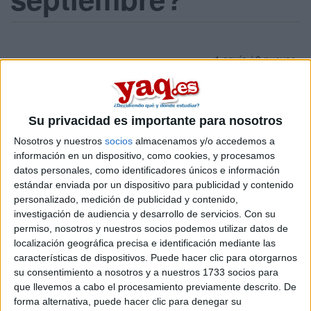
1 envío / 0 nuevos
Inicia sesión
o
regístrate
para enviar comentarios
7 de septiembre, 2012 - 21:20
#1
Josep
Desconectado
Su privacidad es importante para nosotros
Nosotros y nuestros
socios
almacenamos y/o accedemos a
Hola
información en un dispositivo, como cookies, y procesamos
datos personales, como identificadores únicos e información
estándar enviada por un dispositivo para publicidad y contenido
Quisiera saber hasta cuando se puede inscribir para dar la
personalizado, medición de publicidad y contenido,
prueba de septiembre... de la uned
investigación de audiencia y desarrollo de servicios.
Con su
Gracias a Todos !
permiso, nosotros y nuestros socios podemos utilizar datos de
blessings ! xD
localización geográfica precisa e identificación mediante las
características de dispositivos. Puede hacer clic para otorgarnos
su consentimiento a nosotros y a nuestros 1733 socios para
Inicio
que llevemos a cabo el procesamiento previamente descrito. De
forma alternativa, puede hacer clic para denegar su
Etiquetas:
Selectividad
UNED