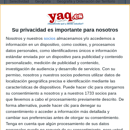
Selectividad
Geografía
Geografía y Ordenación del Territorio
Su privacidad es importante para nosotros
Nosotros y nuestros
socios
almacenamos y/o accedemos a
información en un dispositivo, como cookies, y procesamos
datos personales, como identificadores únicos e información
estándar enviada por un dispositivo para publicidad y contenido
personalizado, medición de publicidad y contenido,
investigación de audiencia y desarrollo de servicios.
Con su
permiso, nosotros y nuestros socios podemos utilizar datos de
localización geográfica precisa e identificación mediante las
características de dispositivos. Puede hacer clic para otorgarnos
su consentimiento a nosotros y a nuestros 1733 socios para
que llevemos a cabo el procesamiento previamente descrito. De
forma alternativa, puede hacer clic para denegar su
Estudios nombrados en este post
consentimiento o acceder a información más detallada y
cambiar sus preferencias antes de otorgar su consentimiento.
Estudiar Geografía
Tenga en cuenta que algún procesamiento de sus datos
Estudiar Geografía y Ordenación del Territorio
personales puede no requerir de su consentimiento, pero usted