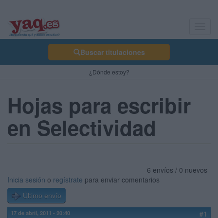
Toggl
navig
Buscar titulaciones
¿Dónde estoy?
Hojas para escribir
en Selectividad
6 envíos / 0 nuevos
Inicia sesión
o
regístrate
para enviar comentarios
Último envío
17 de abril, 2011 - 20:40
#1