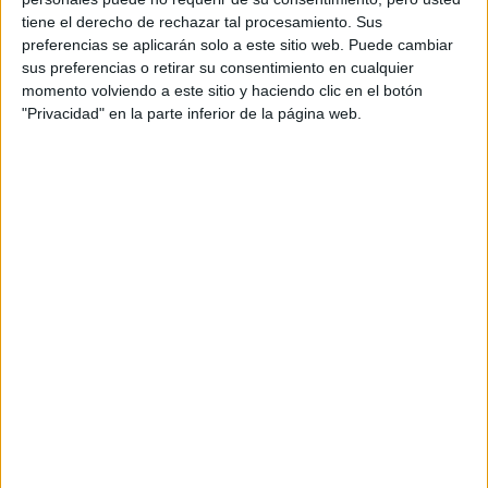
tiene el derecho de rechazar tal procesamiento. Sus
preferencias se aplicarán solo a este sitio web. Puede cambiar
sus preferencias o retirar su consentimiento en cualquier
momento volviendo a este sitio y haciendo clic en el botón
"Privacidad" en la parte inferior de la página web.
Comentarios
21 de abril, 2011 - 15:03
#2
Jorgedcas
Desconectado
Yo por lo que tengo entendido en Castilla y León lo que dan
para hacer el examen son tripticos de tamaño folio cada
pliegue, en otras comunidades no se como sera
Inicio
Inicia sesión
o
regístrate
para enviar comentarios
21 de abril, 2011 - 17:52
#3
anaglez93 (no verificado)
Dios, yo también tengo ese problema y quiero saber cuántos