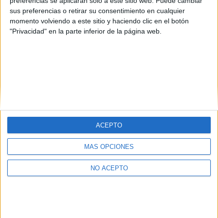
preferencias se aplicarán solo a este sitio web. Puede cambiar
Estudios nombrados en este post
sus preferencias o retirar su consentimiento en cualquier
momento volviendo a este sitio y haciendo clic en el botón
Estudiar Finanzas y Contabilidad
"Privacidad" en la parte inferior de la página web.
ACEPTO
Quiénes somos
|
Contactar
|
Anúnciate
Aviso legal
|
Politica de privacidad
|
Condiciones generales
|
Política
MÁS OPCIONES
de cookies
© 2003-2026
Compás Mediterráneo S.L.
- Diego de León 47 - 28006
NO ACEPTO
Madrid [ESPAÑA] - Tel. +34 91 593 2767