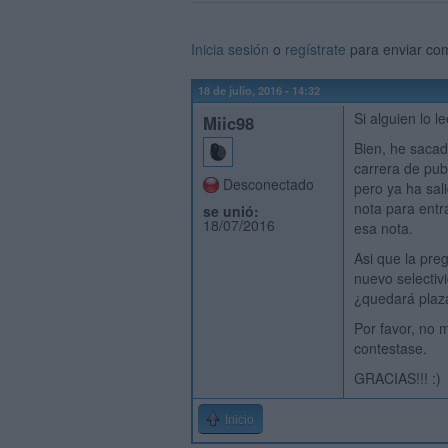
Inicia sesión
o
regístrate
para enviar co
18 de julio, 2016 - 14:32
Si alguien lo
Miic98
Bien, he saca
carrera de publ
Desconectado
pero ya ha sal
nota para entr
se unió:
18/07/2016
esa nota.
Asi que la pre
nuevo selectiv
¿quedará plaza
Por favor, no 
contestase.
GRACIAS!!! :)
Inicio