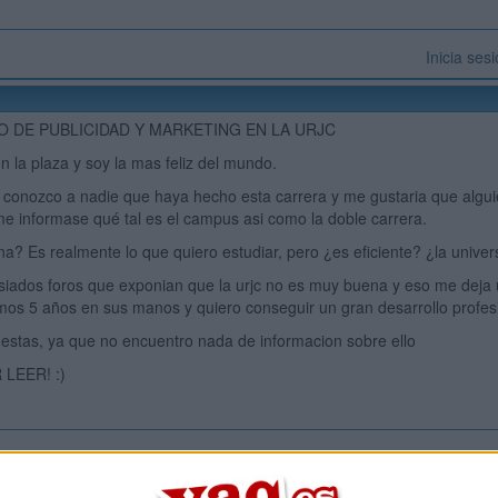
Inicia ses
 DE PUBLICIDAD Y MARKETING EN LA URJC
on la plaza y soy la mas feliz del mundo.
 conozco a nadie que haya hecho esta carrera y me gustaria que algu
e informase qué tal es el campus asi como la doble carrera.
a? Es realmente lo que quiero estudiar, pero ¿es eficiente? ¿la unive
iados foros que exponian que la urjc no es muy buena y eso me deja 
imos 5 años en sus manos y quiero conseguir un gran desarrollo profes
estas, ya que no encuentro nada de informacion sobre ello
LEER! :)
Inicia ses