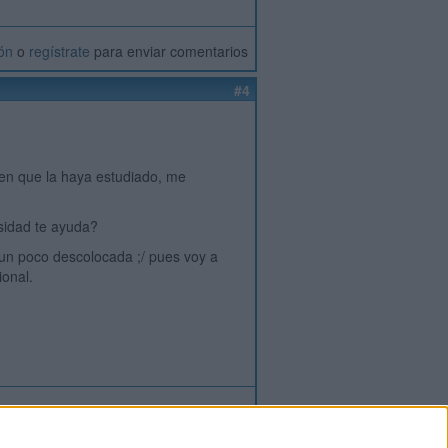
ión
o
regístrate
para enviar comentarios
#4
ien que la haya estudiado, me
rsidad te ayuda?
un poco descolocada ;/ pues voy a
ional.
ión
o
regístrate
para enviar comentarios