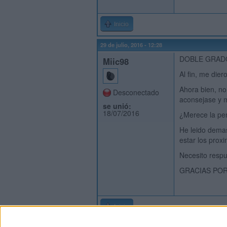
Inicio
29 de julio, 2016 - 12:28
DOBLE GRADO
Miic98
Al fin, me dier
Ahora bien, no
Desconectado
aconsejase y m
se unió:
18/07/2016
¿Merece la pen
He leido demas
estar los prox
Necesito respu
GRACIAS POR 
Inicio