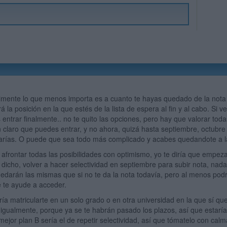
lmente lo que menos importa es a cuanto te hayas quedado de la nota fi
á la posición en la que estés de la lista de espera al fin y al cabo. Si 
entrar finalmente.. no te quito las opciones, pero hay que valorar todas
 claro que puedes entrar, y no ahora, quizá hasta septiembre, octubre
arías. O puede que sea todo más complicado y acabes quedandote a l
frontar todas las posibilidades con optimismo, yo te diría que empezar
dicho, volver a hacer selectividad en septiembre para subir nota, nad
edarán las mismas que si no te da la nota todavía, pero al menos podr
ue te ayude a acceder.
ría matricularte en un solo grado o en otra universidad en la que sí que
igualmente, porque ya se te habrán pasado los plazos, así que estarí
mejor plan B sería el de repetir selectividad, así que tómatelo con cal