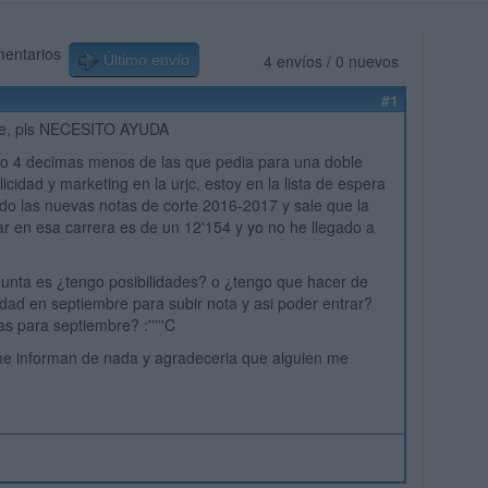
mentarios
4 envíos / 0 nuevos
Último envío
#1
 lee, pls NECESITO AYUDA
do 4 decimas menos de las que pedia para una doble
icidad y marketing en la urjc, estoy en la lista de espera
ido las nuevas notas de corte 2016-2017 y sale que la
ar en esa carrera es de un 12'154 y yo no he llegado a
gunta es ¿tengo posibilidades? o ¿tengo que hacer de
idad en septiembre para subir nota y asi poder entrar?
s para septiembre? :'''''C
me informan de nada y agradeceria que alguien me