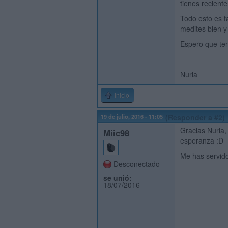
tienes recient
Todo esto es t
medites bien y
Espero que te
Nuria
Inicio
19 de julio, 2016 - 11:05
(Responder a #2)
Gracias Nuria,
Miic98
esperanza :D
Me has servi
Desconectado
se unió:
18/07/2016