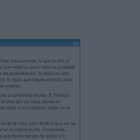
#2
nal, francamente, lo que te dirá si
ves que estás un poco lejos es probable
 las posibilidades. Si estás en una
 no te digan que hayas entrado, pero
as puertas.
as a considerar el plan B. Podrías,
a te dice qeu no haya plazas en
ás optar a una posición mejor en la
 te de la nota, pero tendría que ser ya
as en el mismo punto. Finalmente,
ma que tienes tiempo de sobra y lo