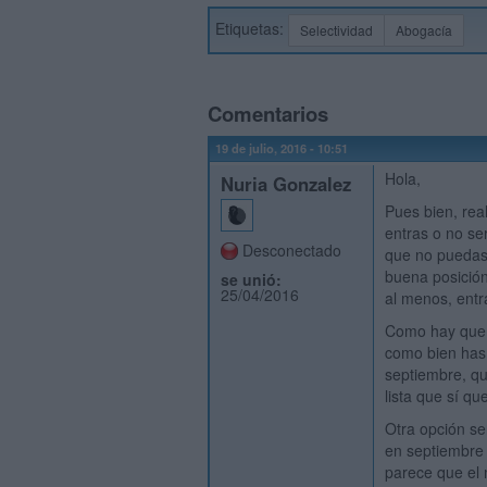
Etiquetas:
Selectividad
Abogacía
Comentarios
19 de julio, 2016 - 10:51
Hola,
Nuria Gonzalez
Pues bien, rea
entras o no ser
Desconectado
que no puedas 
buena posición
se unió:
25/04/2016
al menos, entr
Como hay que a
como bien has 
septiembre, qu
lista que sí q
Otra opción se
en septiembre 
parece que el 