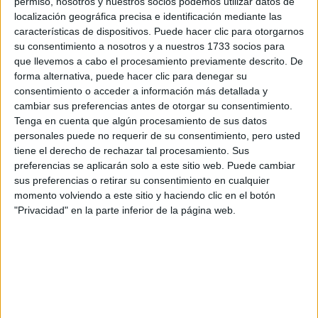
permiso, nosotros y nuestros socios podemos utilizar datos de
localización geográfica precisa e identificación mediante las
características de dispositivos. Puede hacer clic para otorgarnos
su consentimiento a nosotros y a nuestros 1733 socios para
que llevemos a cabo el procesamiento previamente descrito. De
forma alternativa, puede hacer clic para denegar su
Estudios nombrados en este post
consentimiento o acceder a información más detallada y
cambiar sus preferencias antes de otorgar su consentimiento.
Estudiar Derecho
Tenga en cuenta que algún procesamiento de sus datos
personales puede no requerir de su consentimiento, pero usted
tiene el derecho de rechazar tal procesamiento. Sus
preferencias se aplicarán solo a este sitio web. Puede cambiar
sus preferencias o retirar su consentimiento en cualquier
momento volviendo a este sitio y haciendo clic en el botón
"Privacidad" en la parte inferior de la página web.
Comentarios
6 de julio, 2023 - 15:02
#2
Kini
Desconectado
Hola Clara,
La notas de corte pueden variar de un año a otro bastante,