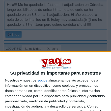
Hola!!! Me he quedado la 244 en l 1 adjudicación en Córdoba,
tengo posibilidades de entrar?? La nota de corte se ha
quedado en un 8,8 en la 1 adjudicación. El año pasado la
nota de corte final fue un 5. Estoy muy asustada:(((((( me he
quedado la 88 en Jaén pero quiero córdoba si o si !!!!
Inicio
Etiquetas:
Selectividad
Derecho
Su privacidad es importante para nosotros
Nosotros y nuestros
socios
almacenamos y/o accedemos a
información en un dispositivo, como cookies, y procesamos
datos personales, como identificadores únicos e información
estándar enviada por un dispositivo para publicidad y contenido
personalizado, medición de publicidad y contenido,
investigación de audiencia y desarrollo de servicios.
Con su