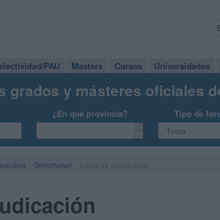
electividad/PAU
Masters
Cursos
Universidades
s grados y másteres oficiales 
¿En qué provincia?
Tipo de for
 estudios
Selectividad
Listas de adjudicación
judicación