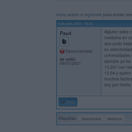
Inicia sesión
o
regístrate
para enviar co
6 de julio, 2021 - 12:52
Alguien sabe c
Pau4
medicina en c
que pudo bajar
en selectividad
Desconectado
universidades 
se unió:
ejemplo ya ha s
06/07/2021
13,247 con res
12,94 y quiero
muchos factore
doy por hecho 
Inicio
Etiquetas:
Selectividad
Medicina