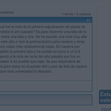
mentarios
1 envío / 0 nuevos
#1
ual fue la nota de la primera adjudicación de plazas de
ordoba el año pasado? Es para hacerme una idea de lo
 entre una lista y otra. No he sacado una nota muy alta
 este año e hice la preinscripción para navarra y otras
con notas más relativamente bajas. En navarra por
alido la primera lista y ha subido en torno a un 0,3
pecto a la nota de corte del año pasado que fue un
 saber si es posible que baje. Se que dependerá de
s pero estoy en el puesto 400 y pico de lista de espera
que esta universidad la descarto.
Est
este
Estud