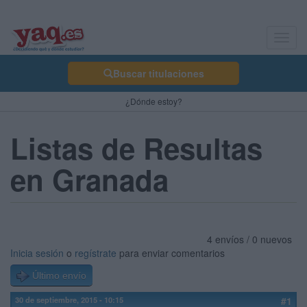
Toggl
navig
Buscar titulaciones
¿Dónde estoy?
Listas de Resultas
en Granada
4 envíos / 0 nuevos
Inicia sesión
o
regístrate
para enviar comentarios
Último envío
30 de septiembre, 2015 - 10:15
#1