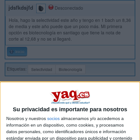
jdsfkdsjfd
Desconectado
Hola, hago la selectividad este año y tengo en 1 bach un 8,36
de media y este año puede que un poco más. Mi primera
opción es biotecnología en santiago que tiene la nota de
corte al 12,68 y no se si llegaré.
Inicio
Etiquetas:
Selectividad
Biotecnología
Su privacidad es importante para nosotros
Nosotros y nuestros
socios
almacenamos y/o accedemos a
información en un dispositivo, como cookies, y procesamos
datos personales, como identificadores únicos e información
estándar enviada por un dispositivo para publicidad y contenido