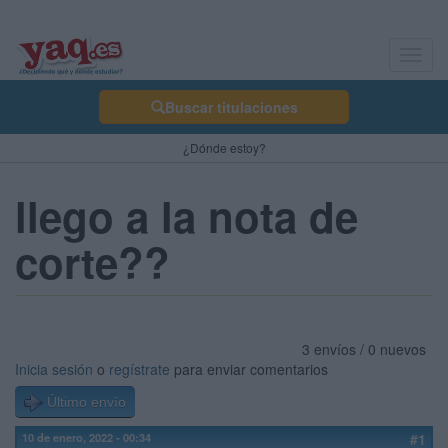
Toggl
navig
Buscar titulaciones
¿Dónde estoy?
llego a la nota de
corte??
3 envíos / 0 nuevos
Inicia sesión
o
regístrate
para enviar comentarios
Último envío
10 de enero, 2022 - 00:34
#1