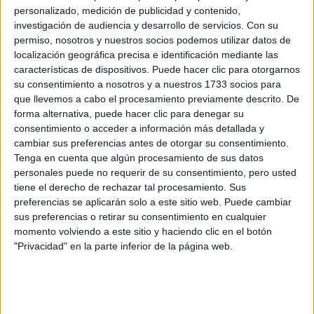
personalizado, medición de publicidad y contenido,
investigación de audiencia y desarrollo de servicios.
Con su
permiso, nosotros y nuestros socios podemos utilizar datos de
localización geográfica precisa e identificación mediante las
características de dispositivos. Puede hacer clic para otorgarnos
su consentimiento a nosotros y a nuestros 1733 socios para
que llevemos a cabo el procesamiento previamente descrito. De
Estudios nombrados en este post
forma alternativa, puede hacer clic para denegar su
consentimiento o acceder a información más detallada y
Estudiar Biotecnología
cambiar sus preferencias antes de otorgar su consentimiento.
Tenga en cuenta que algún procesamiento de sus datos
personales puede no requerir de su consentimiento, pero usted
tiene el derecho de rechazar tal procesamiento. Sus
preferencias se aplicarán solo a este sitio web. Puede cambiar
sus preferencias o retirar su consentimiento en cualquier
Comentarios
momento volviendo a este sitio y haciendo clic en el botón
"Privacidad" en la parte inferior de la página web.
24 de marzo, 2022 - 17:21
(Responder a #2)
#2
jdsfkdsjfd
Desconectado
?????