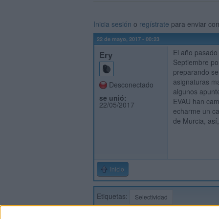
Inicia sesión
o
regístrate
para enviar co
22 de mayo, 2017 - 00:23
El año pasado
Ery
Septiembre por
preparando sel
asignaturas m
Desconectado
algunos apunte
se unió:
EVAU han camb
22/05/2017
echarme un ca
de Murcia, así,
Inicio
Etiquetas:
Selectividad