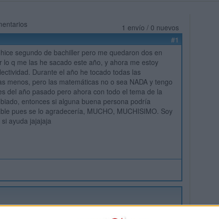
mentarios
1 envío / 0 nuevos
#1
 hice segundo de bachiller pero me quedaron dos en
 lo q me las he sacado este año, y ahora me estoy
ectividad. Durante el año he tocado todas las
as menos, pero las matemáticas no o sea NADA y tengo
s del año pasado pero ahora con todo el tema de la
iado, entonces si alguna buena persona podría
ble pues se lo agradecería, MUCHO, MUCHISIMO. Soy
 si ayuda jajajaja