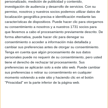
personalizado, medición de publicidad y contenido,
investigación de audiencia y desarrollo de servicios.
Con su
permiso, nosotros y nuestros socios podemos utilizar datos de
localización geográfica precisa e identificación mediante las
características de dispositivos. Puede hacer clic para otorgarnos
Estudios nombrados en este post
su consentimiento a nosotros y a nuestros 1731 socios para
que llevemos a cabo el procesamiento previamente descrito. De
Estudiar Derecho
forma alternativa, puede hacer clic para denegar su
consentimiento o acceder a información más detallada y
cambiar sus preferencias antes de otorgar su consentimiento.
Tenga en cuenta que algún procesamiento de sus datos
personales puede no requerir de su consentimiento, pero usted
tiene el derecho de rechazar tal procesamiento. Sus
Comentarios
preferencias se aplicarán solo a este sitio web. Puede cambiar
sus preferencias o retirar su consentimiento en cualquier
31 de mayo, 2010 - 19:20
#2
momento volviendo a este sitio y haciendo clic en el botón
RS
"Privacidad" en la parte inferior de la página web.
Desconectado
Hola!!!! Siento decirte que en todas las universidades y en
casi todas las carreras esperan una avalancha de solicitudes
porque ahora los de FP estan en el cupo general, creo que
las más demandadas son enfermeria y magisterio ( calculan