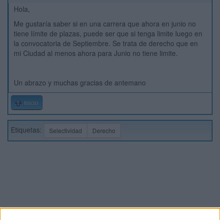
Hola,
Me gustaría saber si en una carrera que ahora en junio no
tiene límite de plazas, puede ser que si tenga limite luego en
la convocatoria de Septiembre. Se trata de derecho que en
mi Ciudad al menos ahora para Junio no tiene limite.
Un abrazo y muchas gracias de antemano
Inicio
Etiquetas:
Selectividad
Derecho