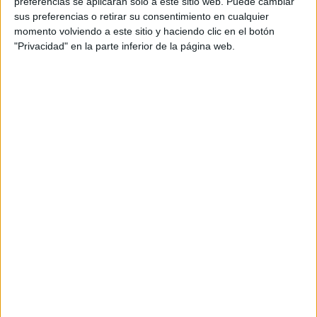
preferencias se aplicarán solo a este sitio web. Puede cambiar
sus preferencias o retirar su consentimiento en cualquier
En Junio no tiene? Y por qué motivo? Qué raro... pero yo te
momento volviendo a este sitio y haciendo clic en el botón
diría que si no tiene en Junio, en Septiembre menos... De
"Privacidad" en la parte inferior de la página web.
todos modos infórmate bien porque me extraña.
Un saludo!
Beatriz*
Inicio
Inicia sesión
o
regístrate
para enviar comentarios
11 de junio, 2010 - 00:42
#3
jose19
Desconectado
Me ha comentado el presidente de la asociación de
estudiantes de derecho de esa universidad, que en principio
no habrá limite de plazas. Yo quiero saber si en Junio no las
tiene, las puede tener en Septiembre?
Inicio
Inicia sesión
o
regístrate
para enviar comentarios