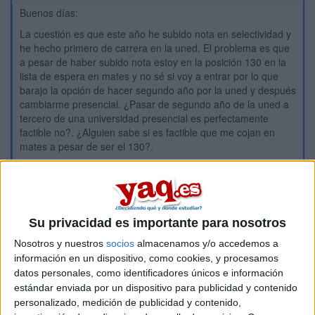
Buenos días:
La cuestión es que este año he subido nota en selectividad y
he hecho primero de carrera en la uned. El problema es que
a pesar de haber subido nota estoy en la posición 130 en la
lista de espera en mates y no sé si voy a entrar por lo que
barajo la opción de hacer segundo año por la uned y después
cambiarme presencial. ¿Pasar de segundo año de la uned a
tercero de una universidad presencial es perfectamente
factible no?. ¿Alguien sabe si es factible que me cojan en
mates a pesar de ser el 130?.
Gracias
Inicio
Su privacidad es importante para nosotros
Etiquetas:
Selectividad
Nosotros y nuestros
socios
almacenamos y/o accedemos a
información en un dispositivo, como cookies, y procesamos
datos personales, como identificadores únicos e información
estándar enviada por un dispositivo para publicidad y contenido
personalizado, medición de publicidad y contenido,