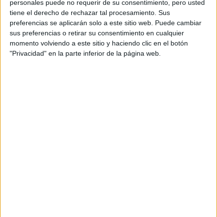
personales puede no requerir de su consentimiento, pero usted
suban!
tiene el derecho de rechazar tal procesamiento. Sus
preferencias se aplicarán solo a este sitio web. Puede cambiar
Inicio
Inicia sesión
o
regístrate
para enviar comentarios
sus preferencias o retirar su consentimiento en cualquier
momento volviendo a este sitio y haciendo clic en el botón
31 de marzo, 2010 - 23:19
(Responder a #2)
#5
"Privacidad" en la parte inferior de la página web.
BGN
Desconectado
ups
6x0,2 + 6x0,2 = 2,4 xD. Así que alguien que el año pasado
sacase un 6 este año tendría un 8,4... si sacase 6 en todos
los examenes claro.
Inicio
Inicia sesión
o
regístrate
para enviar comentarios
21 de junio, 2010 - 03:39
#6
aneiga
Desconectado
Aprobar la selectividad apruebas con un 4 porque es el
60%bachiller+40%selectividad.