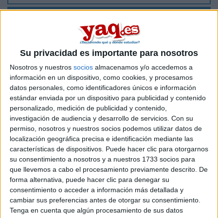
30 de marzo, 2010 - 16:47
#3
Enjuto
Desconectado
Pero las notas contarán sobre 14?
Su privacidad es importante para nosotros
Nosotros y nuestros
socios
almacenamos y/o accedemos a
Es decir, si yo despues de hacer la fase general y la fase
información en un dispositivo, como cookies, y procesamos
especifica sumado a lo de bachillerato, la nota final me queda
datos personales, como identificadores únicos e información
un 6,5 esta suspendido?
estándar enviada por un dispositivo para publicidad y contenido
personalizado, medición de publicidad y contenido,
Para aprobar que habría que sacar un 7?
investigación de audiencia y desarrollo de servicios.
Con su
permiso, nosotros y nuestros socios podemos utilizar datos de
Inicio
Inicia sesión
o
regístrate
para enviar comentarios
localización geográfica precisa e identificación mediante las
características de dispositivos. Puede hacer clic para otorgarnos
30 de marzo, 2010 - 16:55
#4
su consentimiento a nosotros y a nuestros 1733 socios para
student18
Desconectado
que llevemos a cabo el procesamiento previamente descrito. De
forma alternativa, puede hacer clic para denegar su
No estas suspendido, tu apruebas con 5. A la fase especifica
consentimiento o acceder a información más detallada y
van a optar normalmente la gente que necesita nota para
cambiar sus preferencias antes de otorgar su consentimiento.
entrar a la carrera..puesto que ahora que las notas pueden
Tenga en cuenta que algún procesamiento de sus datos
llegar hasta 14....lo mas seguro es que las notas de corte