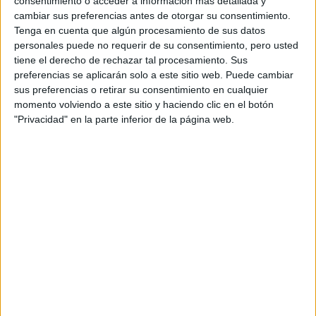
consentimiento o acceder a información más detallada y
cambiar sus preferencias antes de otorgar su consentimiento.
Tenga en cuenta que algún procesamiento de sus datos
personales puede no requerir de su consentimiento, pero usted
Comentarios
tiene el derecho de rechazar tal procesamiento. Sus
preferencias se aplicarán solo a este sitio web. Puede cambiar
14 de febrero, 2017 - 01:32
#2
sus preferencias o retirar su consentimiento en cualquier
momento volviendo a este sitio y haciendo clic en el botón
Kini
Desconectado
"Privacidad" en la parte inferior de la página web.
Hola Splinter, sí es un lío, pues la legislación publicada hasta
el momento deja muchos interrogantes y gran parte de las
universidades aún están debatiendo sobre los diferentes
casos, como podría ser el tuyo.
Efectivamente, se ha estado hablando que los estudiantes de
Bachillerato de la LOE que no se hubieran presentado a la
PAU o no la hubieran superado, podrían acceder a la
Universidad con su media de bachillerato.
En principio, esta excepción se limita a dos casos:
1.Estudiantes de 2º de Bachillerato, procedentes del
currículo LOE,
matriculados en el curso 2015‐2016 en el