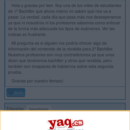
Hola y gracias por leer. Soy una de los miles de estudiantes
de 1º Bachiller que ahora mismo no saben qué nos va a
pasar. La verdad, cada día que pasa más nos desesperamos
ya que ni nosostros ni los profesores sabemos como enfocar
de la forma más adecuada los tipos de exámenes. Ver las
noticas es frustrante.
Mi pregunta es si alguien me podría ofrecer algo de
información del contenido de la révalida para 2º Bachiller.
Nuestros profesores son muy contradictorios ya que unos
dicen que tendremos bachiller y otros que reválida, pero
también son incapaces de hablarnos sobre esta segunda
prueba.
Gracias por vuestro tiempo(:
Inicio
Etiquetas:
Selectividad