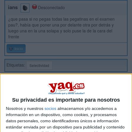
ians
Desconectado
¿que pasa si no pegas todas las pegatinas en el examen
pau?, había que poner una por delante otra por detrás y
luego una en la una solapa y solo puse la de la cara del
frente
Inicio
Etiquetas:
Selectividad
Su privacidad es importante para nosotros
Nosotros y nuestros
socios
almacenamos y/o accedemos a
información en un dispositivo, como cookies, y procesamos
datos personales, como identificadores únicos e información
estándar enviada por un dispositivo para publicidad y contenido