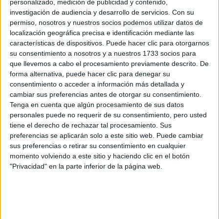
personalizado, medición de publicidad y contenido,
investigación de audiencia y desarrollo de servicios.
Con su
permiso, nosotros y nuestros socios podemos utilizar datos de
localización geográfica precisa e identificación mediante las
características de dispositivos. Puede hacer clic para otorgarnos
su consentimiento a nosotros y a nuestros 1733 socios para
que llevemos a cabo el procesamiento previamente descrito. De
forma alternativa, puede hacer clic para denegar su
consentimiento o acceder a información más detallada y
cambiar sus preferencias antes de otorgar su consentimiento.
Tenga en cuenta que algún procesamiento de sus datos
personales puede no requerir de su consentimiento, pero usted
Comentarios
tiene el derecho de rechazar tal procesamiento. Sus
preferencias se aplicarán solo a este sitio web. Puede cambiar
9 de junio, 2022 - 12:22
#2
sus preferencias o retirar su consentimiento en cualquier
lobobobo
Desconectado
momento volviendo a este sitio y haciendo clic en el botón
"Privacidad" en la parte inferior de la página web.
Huele a suspenso desde aquí
Inicio
Inicia sesión
o
regístrate
para enviar comentarios
14 de junio, 2022 - 11:22
#3