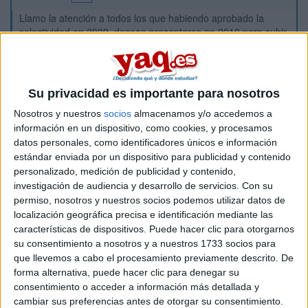
Llamo la atención a todos los que habiendo aprobado la
selectividad en 2009, desean presentarse en 2010 para subir
nota. Estamos perjudicados ya que según la disposición
tercera del Real Decreto que regula el acceso a la
Selectividad a partir de 2010, los aprobados en el año
anterior no pueden presentarse a subir nota en la fase
Su privacidad es importante para nosotros
general de la prueba, únicamente se podrán presentar a la
fase específica. Esto es una discriminación respecto a los
Nosotros y nuestros
socios
almacenamos y/o accedemos a
estudiantes de años anteriores que contaban con cuatro
información en un dispositivo, como cookies, y procesamos
convocatorias y respecto a los futuros estudiantes a partir de
datos personales, como identificadores únicos e información
2010 que el número de convocatorias es ilimitado en la fase
estándar enviada por un dispositivo para publicidad y contenido
general. Quienes esteis en esta situación o conozcais a
personalizado, medición de publicidad y contenido,
alguien, quisiera que os pusierais en contacto a través de
investigación de audiencia y desarrollo de servicios.
Con su
este foro, para que unidos reclamemos ante los organimos
permiso, nosotros y nuestros socios podemos utilizar datos de
competentes para que rectifiquen este desagravio.
localización geográfica precisa e identificación mediante las
características de dispositivos. Puede hacer clic para otorgarnos
Inicio
su consentimiento a nosotros y a nuestros 1733 socios para
que llevemos a cabo el procesamiento previamente descrito. De
forma alternativa, puede hacer clic para denegar su
Etiquetas:
Selectividad
consentimiento o acceder a información más detallada y
cambiar sus preferencias antes de otorgar su consentimiento.