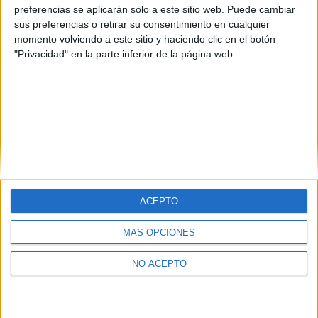
preferencias se aplicarán solo a este sitio web. Puede cambiar
Estudios nombrados en este post
sus preferencias o retirar su consentimiento en cualquier
momento volviendo a este sitio y haciendo clic en el botón
Estudiar Ingeniería de Telecomunicación (Teleco) y de Sistemas
"Privacidad" en la parte inferior de la página web.
de Comunicación
ACEPTO
Quiénes somos
|
Contactar
|
Anúnciate
MÁS OPCIONES
Aviso legal
|
Politica de privacidad
|
Condiciones generales
|
Política
de cookies
NO ACEPTO
© 2003-2026
Compás Mediterráneo S.L.
- Diego de León 47 - 28006
Madrid [ESPAÑA] - Tel. +34 91 593 2767