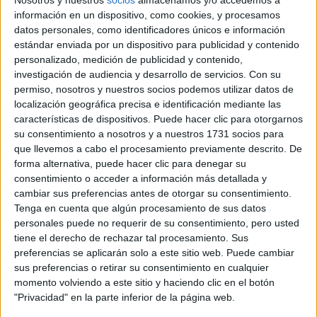
información en un dispositivo, como cookies, y procesamos
datos personales, como identificadores únicos e información
estándar enviada por un dispositivo para publicidad y contenido
personalizado, medición de publicidad y contenido,
investigación de audiencia y desarrollo de servicios.
Con su
Estudios nombrados en este post
permiso, nosotros y nuestros socios podemos utilizar datos de
localización geográfica precisa e identificación mediante las
Estudiar Diseño y Desarrollo de videojuegos
características de dispositivos. Puede hacer clic para otorgarnos
su consentimiento a nosotros y a nuestros 1731 socios para
que llevemos a cabo el procesamiento previamente descrito. De
forma alternativa, puede hacer clic para denegar su
consentimiento o acceder a información más detallada y
cambiar sus preferencias antes de otorgar su consentimiento.
Tenga en cuenta que algún procesamiento de sus datos
Comentarios
personales puede no requerir de su consentimiento, pero usted
tiene el derecho de rechazar tal procesamiento. Sus
10 de enero, 2018 - 19:47
#2
preferencias se aplicarán solo a este sitio web. Puede cambiar
elenavillarin25
Desconectado
sus preferencias o retirar su consentimiento en cualquier
momento volviendo a este sitio y haciendo clic en el botón
Si no ponderan para el grado al que quieres acceder no.
"Privacidad" en la parte inferior de la página web.
Intenta realizar aquellas donde ponderen 0.1, si ves que no