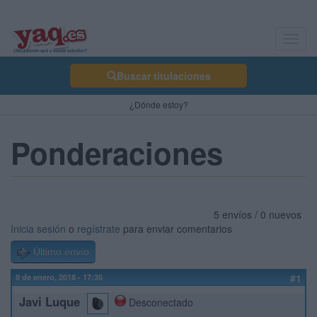
Toggl
navig
Buscar titulaciones
¿Dónde estoy?
Ponderaciones
5 envíos / 0 nuevos
Inicia sesión
o
regístrate
para enviar comentarios
Último envío
9 de enero, 2018 - 17:35
#1
Javi Luque
Desconectado