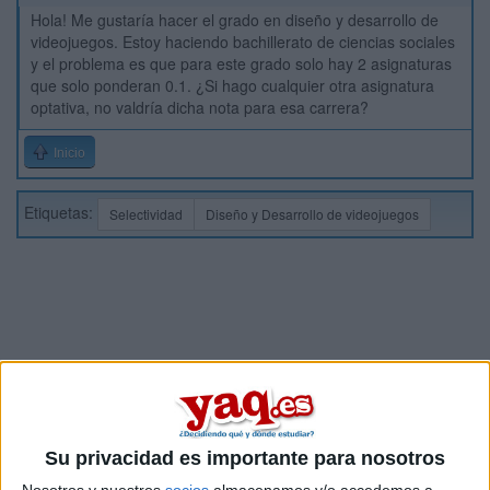
Hola! Me gustaría hacer el grado en diseño y desarrollo de
videojuegos. Estoy haciendo bachillerato de ciencias sociales
y el problema es que para este grado solo hay 2 asignaturas
que solo ponderan 0.1. ¿Si hago cualquier otra asignatura
optativa, no valdría dicha nota para esa carrera?
Inicio
Etiquetas:
Selectividad
Diseño y Desarrollo de videojuegos
Su privacidad es importante para nosotros
Nosotros y nuestros
socios
almacenamos y/o accedemos a