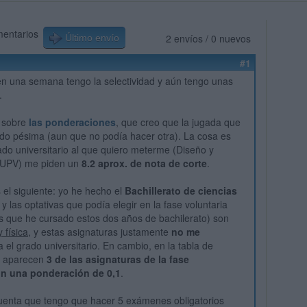
mentarios
2 envíos / 0 nuevos
Último envío
#1
n una semana tengo la selectividad y aún tengo unas
.
s sobre
las ponderaciones
, que creo que la jugada que
do pésima (aun que no podía hacer otra). La cosa es
ado universitario al que quiero meterme (Diseño y
a UPV) me piden un
8.2 aprox. de nota de corte
.
 el siguiente: yo he hecho el
Bachillerato de ciencias
, y las optativas que podía elegir en la fase voluntaria
s que he cursado estos dos años de bachilerato) son
 física
, y estas asignaturas justamente
no me
 el grado universitario. En cambio, en la tabla de
s aparecen
3 de las asignaturas de la fase
on una ponderación de 0,1
.
uenta que tengo que hacer 5 exámenes obligatorios