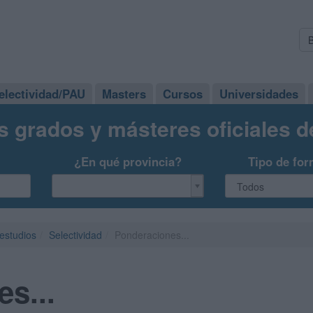
electividad/PAU
Masters
Cursos
Universidades
s grados y másteres oficiales 
¿En qué provincia?
Tipo de for
 estudios
Selectividad
Ponderaciones...
s...