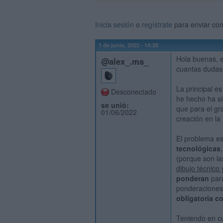
Inicia sesión
o
regístrate
para enviar co
1 de junio, 2022 - 14:28
Hola buenas, e
@alex_.ms_
cuantas dudas
La principal e
Desconectado
he hecho ha si
se unió:
que para el gr
01/06/2022
creación en l
El problema es
tecnológicas
(porque son la
dibujo técnico y
ponderan
para
ponderacione
obligatoria c
Teniendo en c