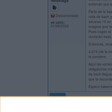
helenags
entiendo que el
Parte de la ba
Desconectado
nota de bach y
sacaras 10 en 
se unió:
01/06/2022
imagina que te
Pues cogen el 8
contarán esas 
Entonces, reca
4,674 (de la m
te pondere.
Aquí las varia
obligatorias m
de bach llegue
que te recomie
Espero haberme
Inicio