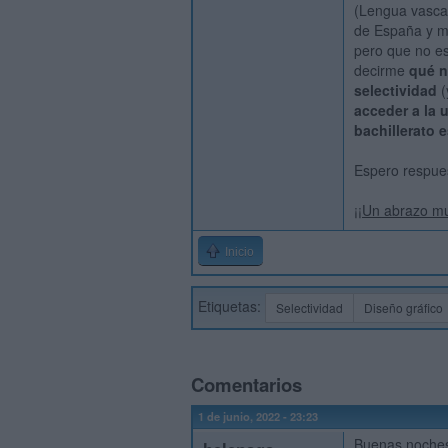
(Lengua vasca y
de España y mat
pero que no es
decirme
qué n
selectividad
(
acceder a la 
bachillerato 
Espero respues
¡¡Un abrazo m
Inicio
Etiquetas:
Selectividad
Diseño gráfico
Comentarios
1 de junio, 2022 - 23:23
Buenas noches