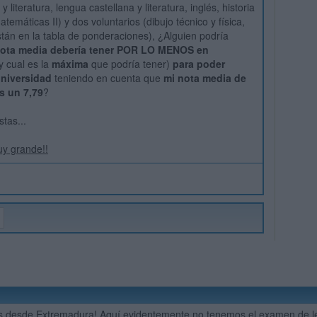
 literatura, lengua castellana y literatura, inglés, historia
emáticas II) y dos voluntarios (dibujo técnico y física,
tán en la tabla de ponderaciones), ¿Alguien podría
ota media debería tener POR LO MENOS en
y cual es la
máxima
que podría tener)
para poder
universidad
teniendo en cuenta que
mi nota media de
es un 7,79
?
tas...
uy grande!!
 desde Extremadura! Aquí evidentemente no tenemos el examen de len