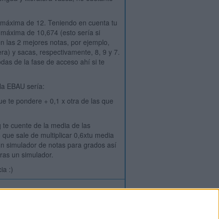
a máxima de 12. Teniendo en cuenta tu
 máxima de 10,674 (esto sería si
 las 2 mejores notas, por ejemplo,
a) y sacas, respectivamente, 8, 9 y 7.
odas de la fase de acceso ahí si te
 la EBAU sería:
ue te pondere + 0,1 x otra de las que
q te cuente de la media de las
 que sale de multiplicar 0,6xtu media
un simulador de notas para grados así
ras un simulador.
ia :)
ión
o
regístrate
para enviar comentarios