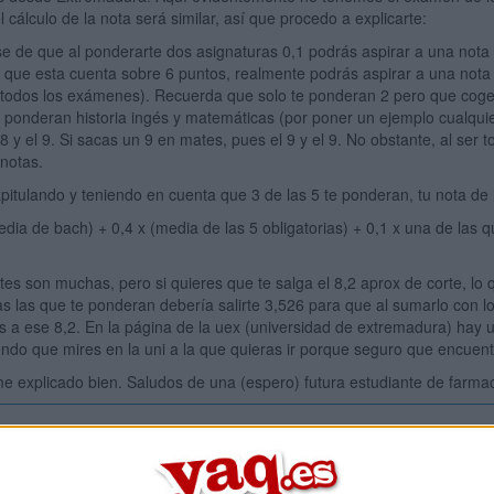
 cálculo de la nota será similar, así que procedo a explicarte:
se de que al ponderarte dos asignaturas 0,1 podrás aspirar a una not
 que esta cuenta sobre 6 puntos, realmente podrás aspirar a una nota
todos los exámenes). Recuerda que solo te ponderan 2 pero que cogen
 ponderan historia ingés y matemáticas (por poner un ejemplo cualquier
 y el 9. Si sacas un 9 en mates, pues el 9 y el 9. No obstante, al ser t
notas.
pitulando y teniendo en cuenta que 3 de las 5 te ponderan, tu nota de
edia de bach) + 0,4 x (media de las 5 obligatorias) + 0,1 x una de las q
ntes son muchas, pero si quieres que te salga el 8,2 aprox de corte, lo 
as las que te ponderan debería salirte 3,526 para que al sumarlo con lo
s a ese 8,2. En la página de la uex (universidad de extremadura) hay 
ndo que mires en la uni a la que quieras ir porque seguro que encuent
 explicado bien. Saludos de una (espero) futura estudiante de farmac
Inicia ses