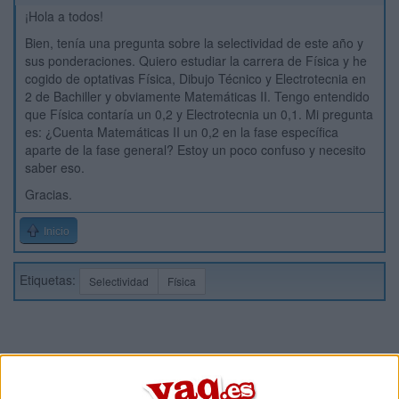
¡Hola a todos!
Bien, tenía una pregunta sobre la selectividad de este año y
sus ponderaciones. Quiero estudiar la carrera de Física y he
cogido de optativas Física, Dibujo Técnico y Electrotecnia en
2 de Bachiller y obviamente Matemáticas II. Tengo entendido
que Física contaría un 0,2 y Electrotecnia un 0,1. Mi pregunta
es: ¿Cuenta Matemáticas II un 0,2 en la fase específica
aparte de la fase general? Estoy un poco confuso y necesito
saber eso.
Gracias.
Inicio
Etiquetas:
Selectividad
Física