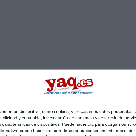
Inicia ses
 en un dispositivo, como cookies, y procesamos datos personales, co
Quiénes somos
|
Contactar
|
Anúnciate
blicidad y contenido, investigación de audiencia y desarrollo de servic
o legal
|
Politica de privacidad
|
Condiciones generales
|
Política de co
as características de dispositivos. Puede hacer clic para otorgarnos su
s Mediterráneo S.L.
- Diego de León 47 - 28006 Madrid [ESPAÑA] - T
ternativa, puede hacer clic para denegar su consentimiento o acceder