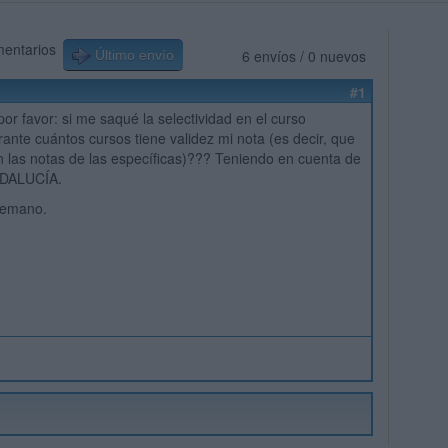
mentarios
6 envíos / 0 nuevos
Último envío
#1
or favor: si me saqué la selectividad en el curso
ante cuántos cursos tiene validez mi nota (es decir, que
las notas de las específicas)??? Teniendo en cuenta de
NDALUCÍA.
temano.