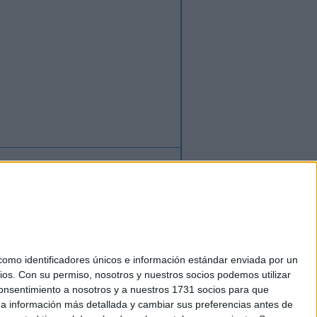
ión
o
regístrate
para enviar comentarios
mo identificadores únicos e información estándar enviada por un
ios.
Con su permiso, nosotros y nuestros socios podemos utilizar
okies
 consentimiento a nosotros y a nuestros 1731 socios para que
el. +34 91 593 2767
 a información más detallada y cambiar sus preferencias antes de