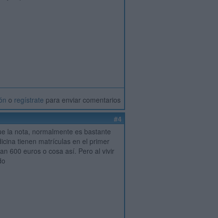
ión
o
regístrate
para enviar comentarios
#4
ue la nota, normalmente es bastante
icina tienen matrículas en el primer
n 600 euros o cosa así. Pero al vivir
do