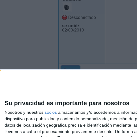
Desconectado
se unió:
02/09/2019
Inicio
Su privacidad es importante para nosotros
Nosotros y nuestros
socios
almacenamos y/o accedemos a información
dispositivo para publicidad y contenido personalizado, medición de pu
Avis
datos de localización geográfica precisa e identificación mediante l
© 2003-2026
Compá
llevemos a cabo el procesamiento previamente descrito. De forma al