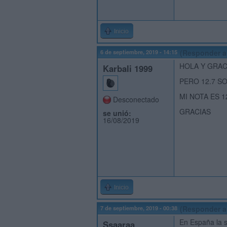
Inicio
6 de septiembre, 2019 - 14:15
(Responder a
HOLA Y GRA
Karbali 1999
PERO 12.7 SO
MI NOTA ES 1
Desconectado
GRACIAS
se unió:
16/08/2019
Inicio
7 de septiembre, 2019 - 00:38
(Responder a
En España la s
Ssaaraa