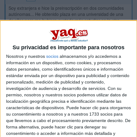
Soy extranjera e hice la preinscripción en dos comunidades
autónomas... He obtenido plaza en una universidad de una
de ellas pero me hubiera gustado más estudiar en la otra.
Estoy esperando que me resuelvan pero temo, que si me
matriculo ahora en donde ya tengo algo seguro:
a) Automáticamente me dejen fuera de las opciones de plaza
Su privacidad es importante para nosotros
en la otra comunidad autónoma.
Nosotros y nuestros
socios
almacenamos y/o accedemos a
b) Si me asignan plaza en la otra comunidad autónoma tenga
algún contratiempo para darme de baja de esta primera
información en un dispositivo, como cookies, y procesamos
opción.
datos personales, como identificadores únicos e información
estándar enviada por un dispositivo para publicidad y contenido
Espero me puedan ayudar a despejar estas dudas.
personalizado, medición de publicidad y contenido,
Gracias
investigación de audiencia y desarrollo de servicios.
Con su
permiso, nosotros y nuestros socios podemos utilizar datos de
Inicio
localización geográfica precisa e identificación mediante las
características de dispositivos. Puede hacer clic para otorgarnos
su consentimiento a nosotros y a nuestros 1733 socios para
Etiquetas:
Selectividad
Ingeniería Química
que llevemos a cabo el procesamiento previamente descrito. De
forma alternativa, puede hacer clic para denegar su
consentimiento o acceder a información más detallada y