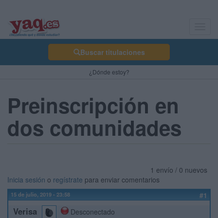
Toggl
navig
Buscar titulaciones
¿Dónde estoy?
Preinscripción en
dos comunidades
1 envío / 0 nuevos
Inicia sesión
o
regístrate
para enviar comentarios
15 de julio, 2019 - 23:58
#1
Verisa
Desconectado