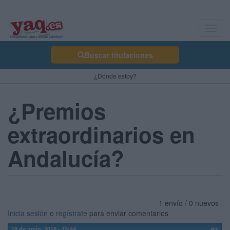
Toggl
navig
Buscar titulaciones
¿Dónde estoy?
¿Premios
extraordinarios en
Andalucía?
1 envío / 0 nuevos
Inicia sesión
o
regístrate
para enviar comentarios
18 de junio, 2018 - 13:44
#1