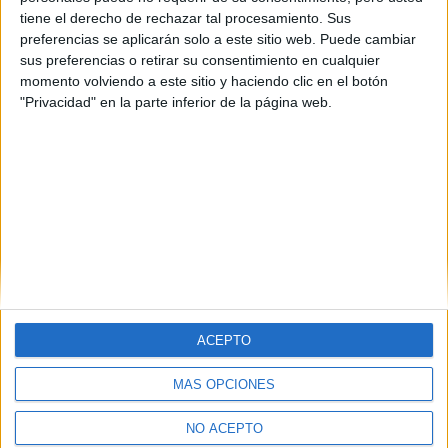
tiene el derecho de rechazar tal procesamiento. Sus
preferencias se aplicarán solo a este sitio web. Puede cambiar
sus preferencias o retirar su consentimiento en cualquier
momento volviendo a este sitio y haciendo clic en el botón
"Privacidad" en la parte inferior de la página web.
ACEPTO
MÁS OPCIONES
Quiénes somos
|
Contactar
|
Anúnciate
Aviso legal
|
Politica de privacidad
|
Condiciones generales
|
Política
NO ACEPTO
de cookies