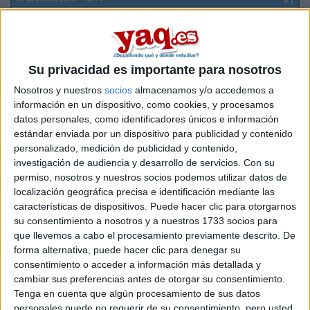
Maria09
Desconectado
A los alumnos con una media superior al 8,75 se les propone
para hacer, si quieren, el examen de los premios
Su privacidad es importante para nosotros
extraordinarios en el que a las mejores calificaciones se les
paga la matricula del primer año. El caso es que no
Nosotros y nuestros
socios
almacenamos y/o accedemos a
encuentro nada de información sobre los exámenes, el
información en un dispositivo, como cookies, y procesamos
modelo, los contenidos que entran, etc. Alguien tiene alguna
datos personales, como identificadores únicos e información
idea sobre algo?
estándar enviada por un dispositivo para publicidad y contenido
personalizado, medición de publicidad y contenido,
Inicio
investigación de audiencia y desarrollo de servicios.
Con su
permiso, nosotros y nuestros socios podemos utilizar datos de
localización geográfica precisa e identificación mediante las
Etiquetas:
Selectividad
características de dispositivos. Puede hacer clic para otorgarnos
su consentimiento a nosotros y a nuestros 1733 socios para
que llevemos a cabo el procesamiento previamente descrito. De
forma alternativa, puede hacer clic para denegar su
consentimiento o acceder a información más detallada y
cambiar sus preferencias antes de otorgar su consentimiento.
Tenga en cuenta que algún procesamiento de sus datos
personales puede no requerir de su consentimiento, pero usted