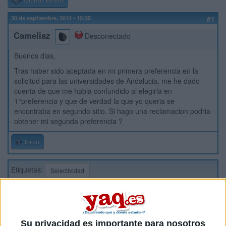
Último envío
30 de septiembre, 2014 - 10:35
#1
Cameliaz
Desconectado
Buenos dias,
Tras haber sido aceptada en mi primera preferencia en la
solicitud para las universidades de Andalucia, me he dado
cuenta de que me habia confundido al elegirla en
1°preferencia y que de verdad la que yo queria se
encontraba en segundo sitio. Si hago una reclamacion podria
obtener mi segunda preferencia ?
Inicio
Etiquetas:
Selectividad
Su privacidad es importante para nosotros