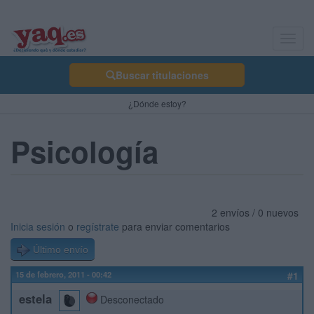
Toggl
navig
Buscar titulaciones
¿Dónde estoy?
Psicología
2 envíos / 0 nuevos
Inicia sesión
o
regístrate
para enviar comentarios
Último envío
15 de febrero, 2011 - 00:42
#1
estela
Desconectado