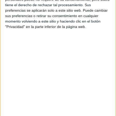
tiene el derecho de rechazar tal procesamiento. Sus
Etiquetas:
preferencias se aplicarán solo a este sitio web. Puede cambiar
Selectividad
Ciencias de la salud
Humanidades
Psicología
sus preferencias o retirar su consentimiento en cualquier
Sevilla
US
momento volviendo a este sitio y haciendo clic en el botón
"Privacidad" en la parte inferior de la página web.