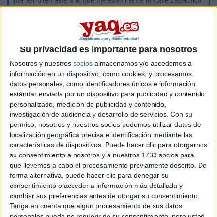
me permiten este año que me examine de la Fase Especifica
y que se me valore aunque las materias de modalidad no
estén relacionadas con la rama de conocimiento de Ciencias
de la Salud ¿no?.
Esto me parecería justo, porque no sólo el cambio le afectaba
Su privacidad es importante para nosotros
a los que el año pasado estaban en 2º de bachillerato sino a
los que en 1º de Bachillerato ya estábamos cursando el
Nosotros y nuestros
socios
almacenamos y/o accedemos a
itinerario de Bachillerato de Humanidades y Ciencias Sociales
información en un dispositivo, como cookies, y procesamos
para cursar Psicología antes de que se modificara de rama
datos personales, como identificadores únicos e información
de conocimiento.
estándar enviada por un dispositivo para publicidad y contenido
personalizado, medición de publicidad y contenido,
¿¿Llamo a la Facultad dePsicología de la Universidad de
investigación de audiencia y desarrollo de servicios.
Con su
Sevilla??
permiso, nosotros y nuestros socios podemos utilizar datos de
Mientras tanto, espero tener buenas noticias con todo este
localización geográfica precisa e identificación mediante las
tema que tanto me agobia.
características de dispositivos. Puede hacer clic para otorgarnos
Gracias de antemano
su consentimiento a nosotros y a nuestros 1733 socios para
que llevemos a cabo el procesamiento previamente descrito. De
Un saludo
forma alternativa, puede hacer clic para denegar su
consentimiento o acceder a información más detallada y
cambiar sus preferencias antes de otorgar su consentimiento.
Inicio
Tenga en cuenta que algún procesamiento de sus datos
personales puede no requerir de su consentimiento, pero usted